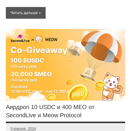
Читать дальше
Аирдропы и
розыгрыши
криптовалют
Активности
Бесплатная
криптовалюта
Аирдроп 10 USDC и 400 MEO от
SecondLive и Meow Protocol
9 января, 2024