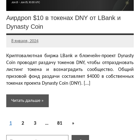
Аирдропы и
раздачи
Аирдроп $10 в токенах DNY от LBank и
криптовалют
Dynasty Coin
Аирдропы и
розыгрыши
8 января, 2024
криптовалют
Главный
редактор
Активности
Криптовалютная биржа LBank и блокчейн-проект Dynasty
Бесплатная
Coin проводят раздачу токенов DNY, чтобы отпраздновать
криптовалюта
листинг токена и вознаградить сообщество. Общий
призовой фонд раздачи составляет $4000 в собственных
токенах проекта Dynasty Coin (DNY). […]
Читать дальше
Пагинация
Аирдропы и
Следующие
1
2
3
…
81
»
раздачи
записей
записи
криптовалют
Поиск