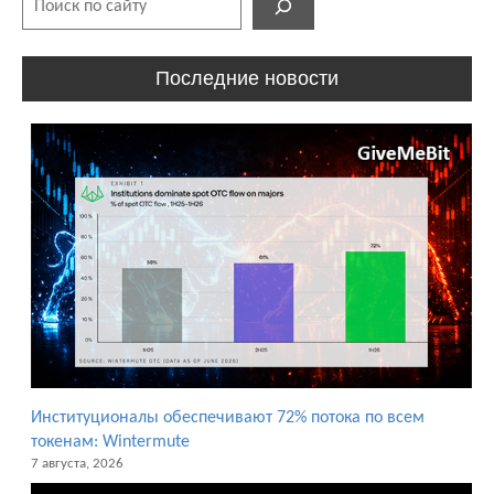
Аирдропы и
розыгрыши
криптовалют
Последние новости
Активности
Бесплатная
криптовалюта
Другие
раздачи
Институционалы обеспечивают 72% потока по всем
токенам: Wintermute
7 августа, 2026