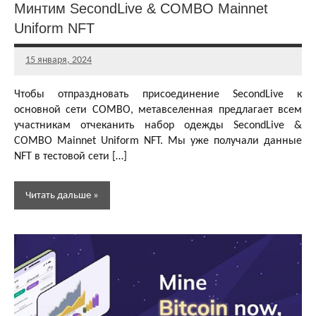
Минтим SecondLive & COMBO Mainnet
Uniform NFT
15 января, 2024
Главный
редактор
Чтобы отпраздновать присоединение SecondLive к
основной сети COMBO, метавселенная предлагает всем
участникам отчеканить набор одежды SecondLive &
COMBO Mainnet Uniform NFT. Мы уже получали данные
NFT в тестовой сети […]
Читать дальше
Аирдропы и
розыгрыши
криптовалют
Активности