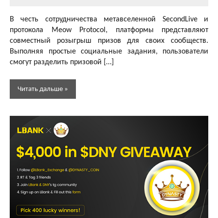
Главный
редактор
В честь сотрудничества метавселенной SecondLive и
протокола Meow Protocol, платформы представляют
совместный розыгрыш призов для своих сообществ.
Выполняя простые социальные задания, пользователи
смогут разделить призовой […]
Читать дальше
Аирдропы
и раздачи
DeFi
токенов
Аирдропы
и раздачи
GameFi и
Play-To-
Earn
токенов