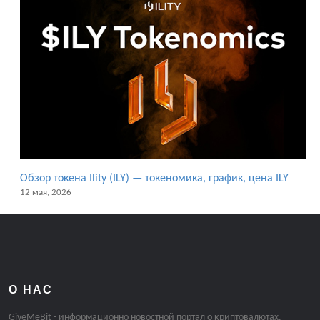
Обзор токена Ility (ILY) — токеномика, график, цена ILY
12 мая, 2026
О НАС
GiveMeBit - информационно новостной портал о криптовалютах.