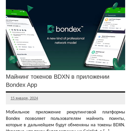
Аирдропы и
розыгрыши
криптовалют
Активности
Другие
раздачи
Майнинг токенов BDXN в приложении
Bondex App
15 января, 2024
Главный
редактор
Мобильное приложение рекрутинговой платформы
Bondex позволяет пользователям майнить поинты,
которые в дальнейшем будут обменяны на токены BDXN.