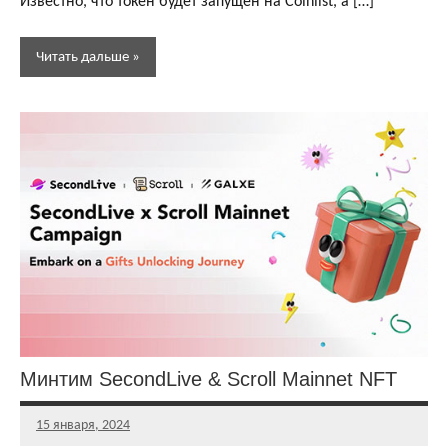
Известно, что токен будет запущен на Coinlist, а […]
Читать дальше
Аирдропы и
розыгрыши
криптовалют
Активности
Бесплатная
криптовалюта
Минтим SecondLive & Scroll Mainnet NFT
15 января, 2024
Главный