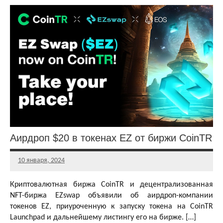
Аирдропы и
раздачи
криптовалют
Аирдропы и
розыгрыши
криптовалют
Бесплатная
криптовалюта
Другие
раздачи
Аирдроп $20 в токенах EZ от биржи CoinTR
10 января, 2024
Главный
редактор
Криптовалютная биржа CoinTR и децентрализованная
NFT-биржа EZswap объявили об аирдроп-компании
токенов EZ, приуроченную к запуску токена на CoinTR
Launchpad и дальнейшему листингу его на бирже. […]