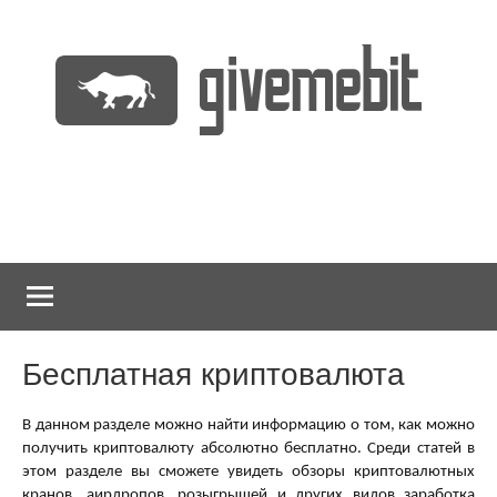
Перейти
к
содержимому
информационно
GiveMeBit.com
новостной
портал
о
криптовалютах
Бесплатная криптовалюта
В данном разделе можно найти информацию о том, как можно
получить криптовалюту абсолютно бесплатно. Среди статей в
этом разделе вы сможете увидеть обзоры криптовалютных
кранов, аирдропов, розыгрышей и других видов заработка