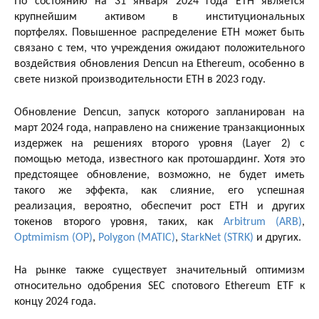
По состоянию на 31 января 2024 года ETH является
крупнейшим активом в институциональных
портфелях. Повышенное распределение ETH может быть
связано с тем, что учреждения ожидают положительного
воздействия обновления Dencun на Ethereum, особенно в
свете низкой производительности ETH в 2023 году.
Обновление Dencun, запуск которого запланирован на
март 2024 года, направлено на снижение транзакционных
издержек на решениях второго уровня (Layer 2) с
помощью метода, известного как протошардинг. Хотя это
предстоящее обновление, возможно, не будет иметь
такого же эффекта, как слияние, его успешная
реализация, вероятно, обеспечит рост ETH и других
токенов второго уровня, таких, как
Arbitrum (ARB)
,
Optmimism (OP)
,
Polygon (MATIC)
,
StarkNet (STRK)
и других.
На рынке также существует значительный оптимизм
относительно одобрения SEC спотового Ethereum ETF к
концу 2024 года.