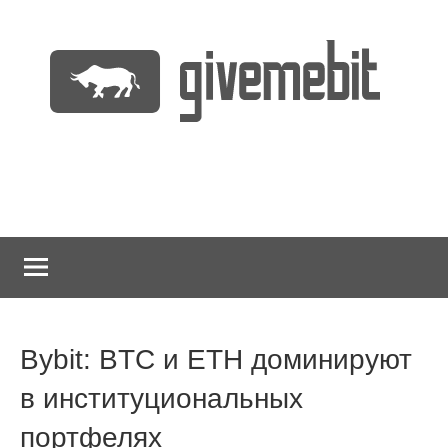
Перейти
к
содержимому
информационно
GiveMeBit.com
новостной
портал
о
криптовалютах
Bybit: BTC и ETH доминируют
в институциональных
портфелях