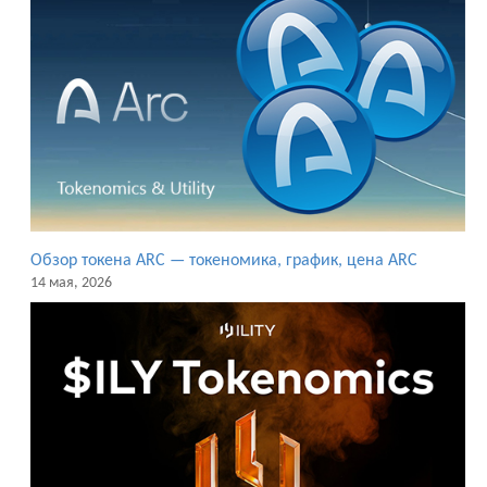
Обзор токена ARC — токеномика, график, цена ARC
14 мая, 2026