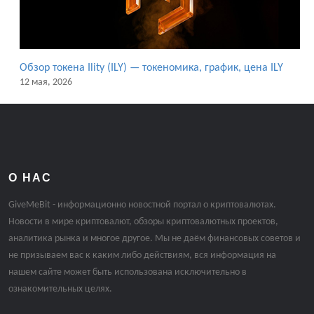
Обзор токена Ility (ILY) — токеномика, график, цена ILY
12 мая, 2026
О НАС
GiveMeBit - информационно новостной портал о криптовалютах.
Новости в мире криптовалют, обзоры криптовалютных проектов,
аналитика рынка и многое другое. Мы не даём финансовых советов и
не призываем вас к каким либо действиям, вся информация на
нашем сайте может быть использована исключительно в
ознакомительных целях.