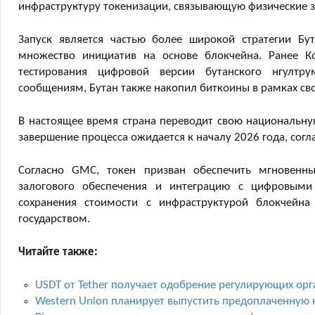
инфраструктуру токенизации, связывающую физические 
Запуск является частью более широкой стратегии Бу
множество инициатив на основе блокчейна. Ранее Ко
тестирования цифровой версии бутанского нгултр
сообщениям, Бутан также накопил биткоины в рамках сво
В настоящее время страна переводит свою национальн
завершение процесса ожидается к началу 2026 года, согл
Согласно GMC, токен призван обеспечить мгновенны
залогового обеспечения и интеграцию с цифровыми
сохранения стоимости с инфраструктурой блокчейна
государством.
Читайте также:
USDT от Tether получает одобрение регулирующих ор
Western Union планирует выпустить предоплаченную к