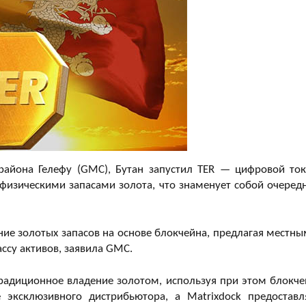
района Гелефу (GMC), Бутан запустил TER — цифровой ток
физическими запасами золота, что знаменует собой очеред
ение золотых запасов на основе блокчейна, предлагая местны
ссу активов, заявила GMC.
радиционное владение золотом, используя при этом блокче
е эксклюзивного дистрибьютора, а Matrixdock предоставл