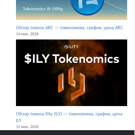
Обзор токена ARC — токеномика, график, цена ARC
14 мая, 2026
Обзор токена Ility (ILY) — токеномика, график, цена
ILY
12 мая, 2026