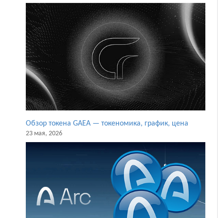
Обзор токена GAEA — токеномика, график, цена
23 мая, 2026