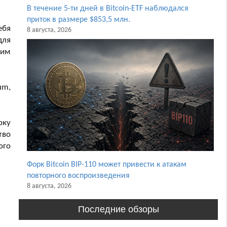
В течение 5-ти дней в Bitcoin-ETF наблюдался
приток в размере $853,5 млн.
ебя
8 августа, 2026
для
щим
um,
рку
тво
ого
Форк Bitcoin BIP-110 может привести к атакам
повторного воспроизведения
8 августа, 2026
Последние обзоры