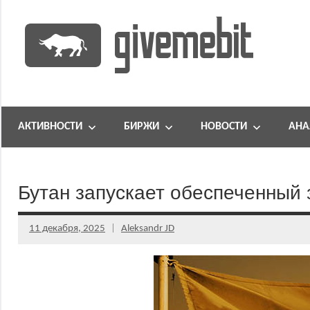
Перейти
к
содержимому
информационно
GiveMeBit.com
новостной
портал
АКТИВНОСТИ
БИРЖИ
НОВОСТИ
АНА
о
криптовалютах
Бутан запускает обеспеченный 
11 декабря, 2025
Aleksandr JD