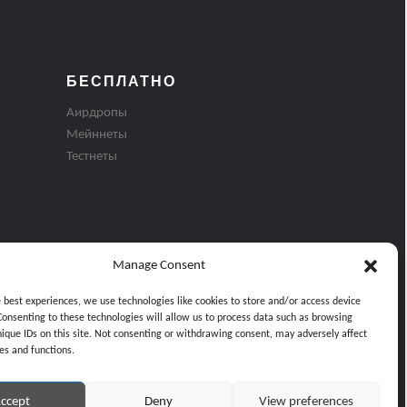
БЕСПЛАТНО
Аирдропы
Мейннеты
Тестнеты
Manage Consent
e best experiences, we use technologies like cookies to store and/or access device
Consenting to these technologies will allow us to process data such as browsing
nique IDs on this site. Not consenting or withdrawing consent, may adversely affect
es and functions.
ти
ccept
Deny
View preferences