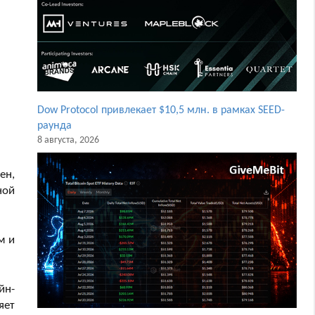
Dow Protocol привлекает $10,5 млн. в рамках SEED-
раунда
8 августа, 2026
ен,
ной
м и
йн-
яет