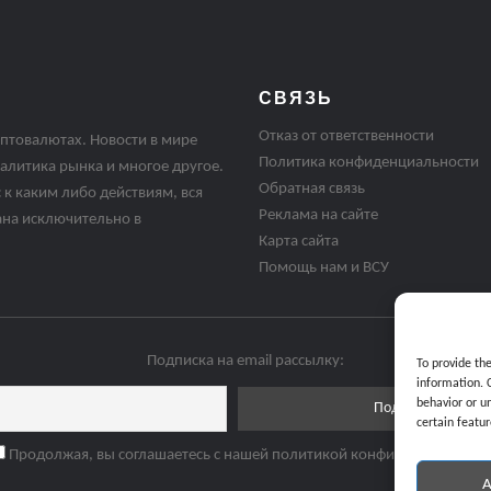
СВЯЗЬ
Отказ от ответственности
птовалютах. Новости в мире
Политика конфиденциальности
алитика рынка и многое другое.
Обратная связь
 к каким либо действиям, вся
Реклама на сайте
ана исключительно в
Карта сайта
Помощь нам и ВСУ
Подписка на email рассылку:
To provide th
information. 
behavior or u
certain featur
Продолжая, вы соглашаетесь с нашей политикой конфиденциальнос
A