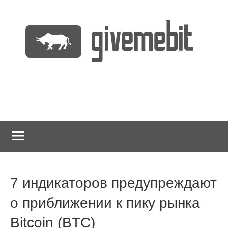
Перейти
к
содержимому
информационно
GiveMeBit.com
новостной
портал
о
криптовалютах
7 индикаторов предупреждают
о приближении к пику рынка
Bitcoin (BTC)