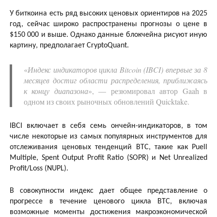
У биткоина есть ряд высоких ценовых ориентиров на 2025
год, сейчас широко распространены прогнозы о цене в
$150 000 и выше. Однако данные блокчейна рисуют иную
картину, предполагает CryptoQuant.
«
Индекс индикаторов цикла Bitcoin (IBCI) впервые за 8
месяцев достиг области распределения, приближаясь
к концу диапазона
», — резюмировал автор Gaah в
одном из своих рыночных обновлений Quicktake.
IBCI включает в себя семь ончейн-индикаторов, в том
числе некоторые из самых популярных инструментов для
отслеживания ценовых тенденций BTC, такие как Puell
Multiple, Spent Output Profit Ratio (SOPR) и Net Unrealized
Profit/Loss (NUPL).
В совокупности индекс дает общее представление о
прогрессе в течение ценового цикла BTC, включая
возможные моменты достижения макроэкономической