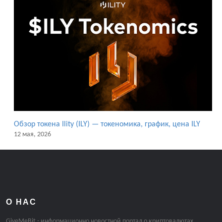
Обзор токена Ility (ILY) — токеномика, график, цена ILY
12 мая, 2026
О НАС
GiveMeBit - информационно новостной портал о криптовалютах.