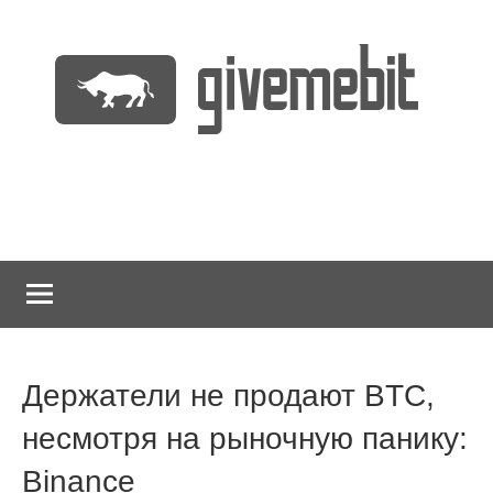
Перейти
к
содержимому
информационно
GiveMeBit.com
новостной
портал
о
криптовалютах
Держатели не продают BTC,
несмотря на рыночную панику:
Binance