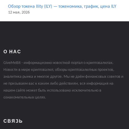
Обзор токена Ility (ILY) — токеномика, график, цена ILY
12 мая, 2026
О НАС
GiveMeBit - информационно новостной портал о криптовалютах.
Новости в мире криптовалют, обзоры криптовалютных проектов,
аналитика рынка и многое другое. Мы не даём финансовых советов и
не призываем вас к каким либо действиям, вся информация на
нашем сайте может быть использована исключительно в
ознакомительных целях.
СВЯЗЬ