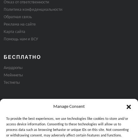
Отказ от ответственности
Политика конфиденциальности
Обратная связь
Реклама на сайте
Карта сайта
Помощь нам и ВСУ
БЕСПЛАТНО
Аирдропы
Мейннеты
Тестнеты
Manage Consent
Подписка на email рассылку:
To provide the best experiences, we use technologies like cookies to store and/or
access device information. Consenting to these technologies will allow us to
process data such as browsing behavior or unique IDs on this site. Not consenting
or withdrawing consent, may adversely affect certain features and functions.