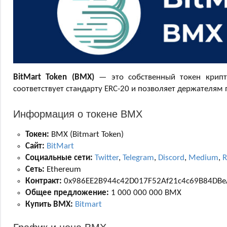
BitMart Token (BMX)
— это собственный токен крип
соответствует стандарту ERC-20 и позволяет держателям
Информация о токене BMX
Токен:
BMX (Bitmart Token)
Сайт:
BitMart
Социальные сети:
Twitter
,
Telegram
,
Discord
,
Medium
,
R
Сеть:
Ethereum
Контракт:
0x986EE2B944c42D017F52Af21c4c69B84DBe
Общее предложение:
1 000 000 000 BMX
Купить BMX:
Bitmart