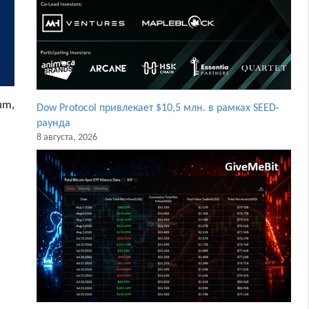
um,
Dow Protocol привлекает $10,5 млн. в рамках SEED-
раунда
8 августа, 2026