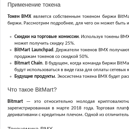
Применение токена
Токен BMX
является собственным токеном биржи BitMa
биржи. Рассмотрим подробнее, для чего он может быть 
Скидки на торговые комиссии
. Используя токены BM
может получить скидку 25%.
BitMart Launchpad
. Держатели токенов BMX получаю
продажам токенов со скидкой 50%.
Bitmart Chain
. В будущем, когда команда биржи BitM
будут использоваться в виде газа для оплаты сетевых 
Будущие продукты
. Экосистема токена BMX будет ра
Что такое BitMart?
Bitmart
— это относительно молодая криптовалютн
зарегистрированная в марте 2018 года. Торговая плат
деривативами с кредитным плечом. Одной из отличитель
Токеномика BMX