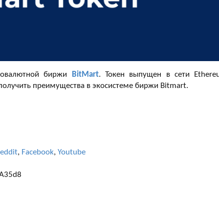
товалютной биржи
BitMart
. Токен выпущен в сети Ethere
 получить преимущества в экосистеме биржи Bitmart.
eddit
,
Facebook
,
Youtube
A35d8