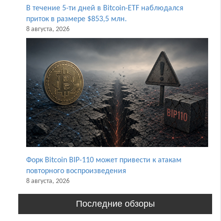
В течение 5-ти дней в Bitcoin-ETF наблюдался
приток в размере $853,5 млн.
8 августа, 2026
Форк Bitcoin BIP-110 может привести к атакам
повторного воспроизведения
8 августа, 2026
Последние обзоры