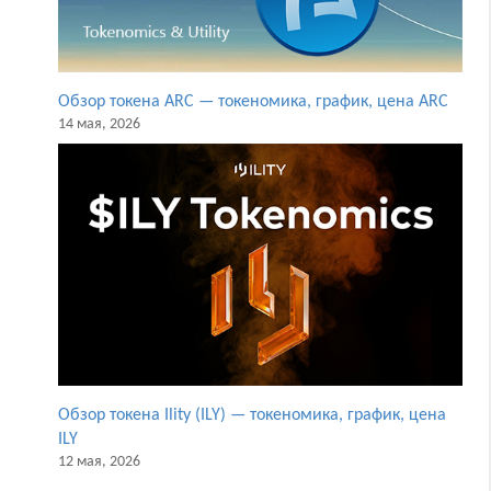
Обзор токена ARC — токеномика, график, цена ARC
14 мая, 2026
Обзор токена Ility (ILY) — токеномика, график, цена
ILY
12 мая, 2026