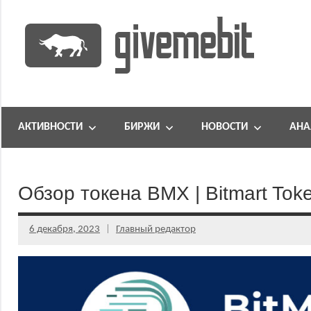
Перейти
к
содержимому
информационно
GiveMeBit.com
новостной
портал
АКТИВНОСТИ
БИРЖИ
НОВОСТИ
АНА
о
криптовалютах
Обзор токена BMX | Bitmart Tok
6 декабря, 2023
Главный редактор