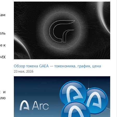
там
ель
же к
BMX
Обзор токена GAEA — токеномика, график, цена
23 мая, 2026
х и
влю