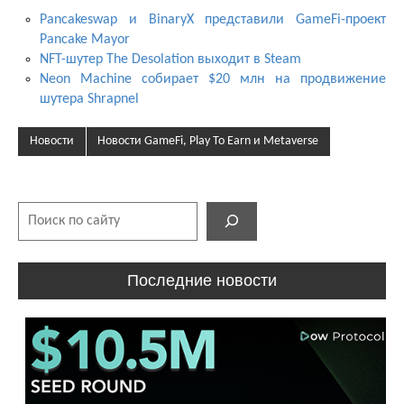
Pancakeswap и BinaryX представили GameFi-проект
Pancake Mayor
NFT-шутер The Desolation выходит в Steam
Neon Machine собирает $20 млн на продвижение
шутера Shrapnel
Новости
Новости GameFi, Play To Earn и Metaverse
Поиск
Последние новости