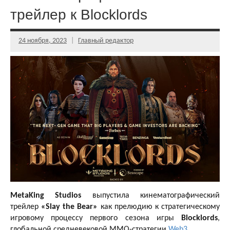
трейлер к Blocklords
24 ноября, 2023
Главный редактор
MetaKing Studios
выпустила кинематографический
трейлер
«Slay the Bear»
как прелюдию к стратегическому
игровому процессу первого сезона игры
Blocklords
,
глобальной средневековой MMO-стратегии
Web3
.