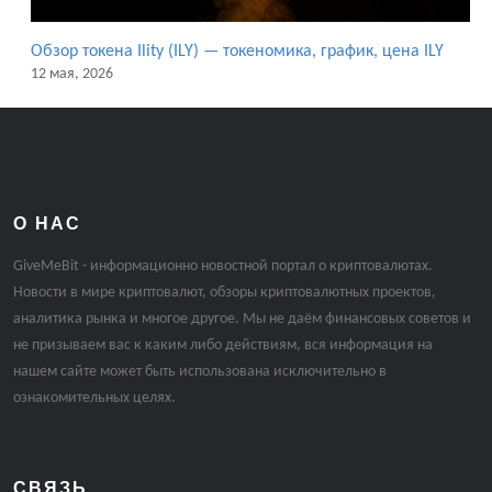
Обзор токена Ility (ILY) — токеномика, график, цена ILY
12 мая, 2026
О НАС
GiveMeBit - информационно новостной портал о криптовалютах.
Новости в мире криптовалют, обзоры криптовалютных проектов,
аналитика рынка и многое другое. Мы не даём финансовых советов и
не призываем вас к каким либо действиям, вся информация на
нашем сайте может быть использована исключительно в
ознакомительных целях.
СВЯЗЬ