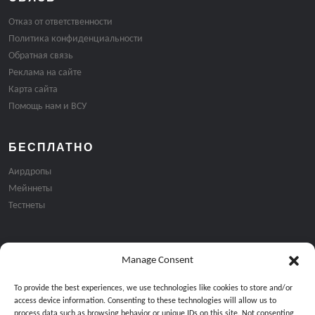
Отказ от ответственности
Политика конфиденциальности
Обратная связь
Реклама на сайте
Карта сайта
Помощь нам и ВСУ
БЕСПЛАТНО
Аирдропы
Мейннеты
Тестнеты
Manage Consent
Подписка на email рассылку:
To provide the best experiences, we use technologies like cookies to store and/or
access device information. Consenting to these technologies will allow us to
process data such as browsing behavior or unique IDs on this site. Not consenting