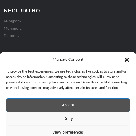
БЕСПЛАТНО
Аирдропы
Мейннеты
Тестнеты
Manage Consent
Подписка на email рассылку:
To provide the best experiences, we use technologies like cookies to store and/or
access device information. Consenting to these technologies will allow us to
process data such as browsing behavior or unique IDs on this site. Not consenting
or withdrawing consent, may adversely affect certain features and functions.
Accept
Продолжая, вы соглашаетесь с нашей политикой конфиденциальност
Copyright © 2024 All Rights Reserved by
GiveMeBit
.
Deny
View preferences