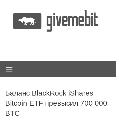
Перейти
к
содержимому
информационно
GiveMeBit.com
новостной
портал
о
криптовалютах
Баланс BlackRock iShares
Bitcoin ETF превысил 700 000
BTC