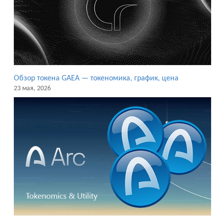
Обзор токена GAEA — токеномика, график, цена
23 мая, 2026