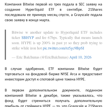
Компания Bitwise первой из трех подала в SEC заявку на
создание Hyperliquid ETF в сентябре. 21Shares
последовала ее примеру месяц спустя, а Grayscale подала
свою заявку в конце марта.
Bitwise w another update to Hyperliquid ETF includes
ticker
$BHYP
and fee 67bps. Typically that means launch
soon. HYPE is up 200% in past yr so they prob trying to
strike while iron hot
pic.twitter.com/xt5gc9BpSI
— Eric Balchunas (@EricBalchunas)
April 10, 2026
В случае одобрения, ETF компании Bitwise будет
торговаться на фондовой бирже NYSE Arca и предоставит
инвесторам доступ к спотовой цене токена HYPE.
В первом дополнительном документе, поданном
компанией Bitwise в декабре, также указывалось, что
фонд будет стремиться получать дополнительную
прибыль от стейкинга HYPE — то, что Grayscale и 21Shares