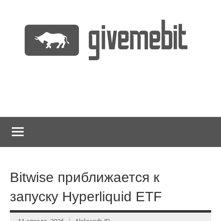
Перейти
к
содержимому
информационно
GiveMeBit.com
новостной
портал
о
криптовалютах
Bitwise приближается к
запуску Hyperliquid ETF