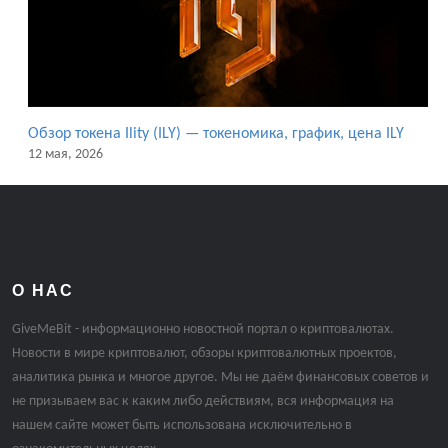
Обзор токена Ility (ILY) — токеномика, график, цена ILY
12 мая, 2026
О НАС
GiveMeBit - информационно новостной портал о криптовалютах.
Новости в мире криптовалют, обзоры криптовалютных проектов,
аналитика рынка и многое другое. Мы не даём финансовых советов и
не призываем вас к каким либо действиям, вся информация на
нашем сайте может быть использована исключительно в