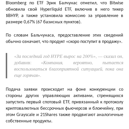
Bloomberg по ETF Эрик Балчунас отметил, что Bitwise
обновила свой Hyperliquid ETF, включив в него тикер
$BHYP, а также установила комиссию за управление в
размере 0,67% (67 базисных пунктов).
По словам Бальчунаса, предоставление этих сведений
обычно означает, что продукт «скоро поступит в продажу».
«
За последний год HYPE вырос на 200%
», — сказал он,
добавив: «
Компания, вероятно, пытается
воспользоваться благоприятной ситуацией, пока она
еще горячая
».
Подача заявки происходит на фоне конкуренции со
стороны других управляющих активами, стремящихся
запустить первый спотовый ETF, привязанный к протоколу
криптовалютных бессрочных фьючерсов и блокчейну, при
этом Grayscale и 21Shares также продвигают аналогичные
собственные продукты.