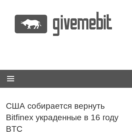
Перейти
к
содержимому
информационно
GiveMeBit.com
новостной
портал
о
криптовалютах
США собирается вернуть
Bitfinex украденные в 16 году
BTC