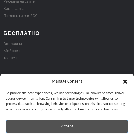
Реклама на сайте
Карта сайта
Помощь нам и ВСУ
БЕСПЛАТНО
Аирдропы
Мейннеты
Тестнеты
Manage Consent
Подписка на email рассылку:
To provide the best experiences, we use technologies like cookies to store and/or
access device information. Consenting to these technologies will allow us to
process data such as browsing behavior or unique IDs on this site. Not consenting
or withdrawing consent, may adversely affect certain features and functions.
Accept
Продолжая, вы соглашаетесь с нашей политикой конфиденциальност