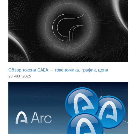
Обзор токена GAEA — токеномика, график, цена
23 мая, 2026