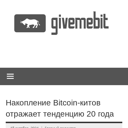
Перейти
к
содержимому
информационно
GiveMeBit.com
новостной
портал
о
криптовалютах
Накопление Bitcoin-китов
отражает тенденцию 20 года