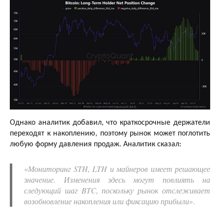
Однако аналитик добавил, что краткосрочные держатели
переходят к накоплению, поэтому рынок может поглотить
любую форму давления продаж. Аналитик сказал:
«
Мониторинг STH, LTH и майнеров имеет решающее
значение. Изменения здесь могут повлиять на
следующий шаг BTC, поскольку рынок отслеживает
возобновление накопления или фиксацию прибыли
».