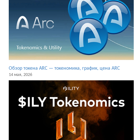
Обзор токена ARC — токеномика, график, цена ARC
14 мая, 2026