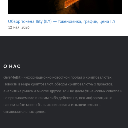
Обзор токена Ility (ILY) — токеномика, график, цена ILY
12 мая, 2026
О НАС
GiveMeBit - информационно новостной портал о криптовалютах.
Новости в мире криптовалют, обзоры криптовалютных проектов,
аналитика рынка и многое другое. Мы не даём финансовых советов и
не призываем вас к каким либо действиям, вся информация на
нашем сайте может быть использована исключительно в
ознакомительных целях.