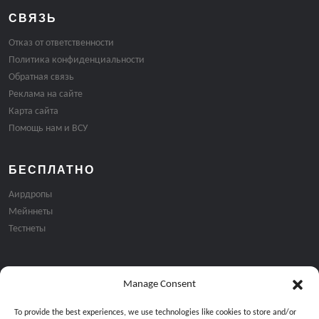
СВЯЗЬ
Отказ от ответственности
Политика конфиденциальности
Обратная связь
Реклама на сайте
Карта сайта
Помощь нам и ВСУ
БЕСПЛАТНО
Аирдропы
Мейннеты
Тестнеты
Manage Consent
Подписка на email рассылку:
To provide the best experiences, we use technologies like cookies to store and/or