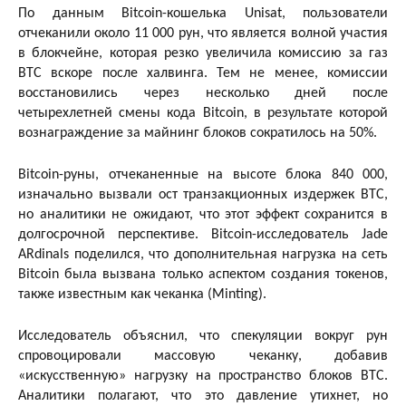
По данным Bitcoin-кошелька Unisat, пользователи
отчеканили около 11 000 рун, что является волной участия
в блокчейне, которая резко увеличила комиссию за газ
BTC вскоре после халвинга. Тем не менее, комиссии
восстановились через несколько дней после
четырехлетней смены кода Bitcoin, в результате которой
вознаграждение за майнинг блоков сократилось на 50%.
Bitcoin-руны, отчеканенные на высоте блока 840 000,
изначально вызвали ост транзакционных издержек BTC,
но аналитики не ожидают, что этот эффект сохранится в
долгосрочной перспективе. Bitcoin-исследователь Jade
ARdinals поделился, что дополнительная нагрузка на сеть
Bitcoin была вызвана только аспектом создания токенов,
также известным как чеканка (Minting).
Исследователь объяснил, что спекуляции вокруг рун
спровоцировали массовую чеканку, добавив
«искусственную» нагрузку на пространство блоков BTC.
Аналитики полагают, что это давление утихнет, но