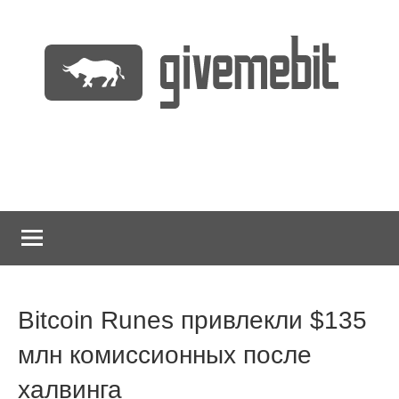
Перейти
к
содержимому
информационно
GiveMeBit.com
новостной
портал
о
криптовалютах
Bitcoin Runes привлекли $135
млн комиссионных после
халвинга