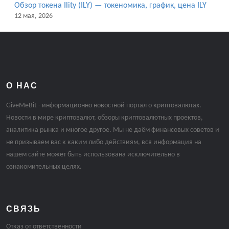
Обзор токена Ility (ILY) — токеномика, график, цена ILY
12 мая, 2026
О НАС
GiveMeBit - информационно новостной портал о криптовалютах.
Новости в мире криптовалют, обзоры криптовалютных проектов,
аналитика рынка и многое другое. Мы не даём финансовых советов и
не призываем вас к каким либо действиям, вся информация на
нашем сайте может быть использована исключительно в
ознакомительных целях.
СВЯЗЬ
Отказ от ответственности