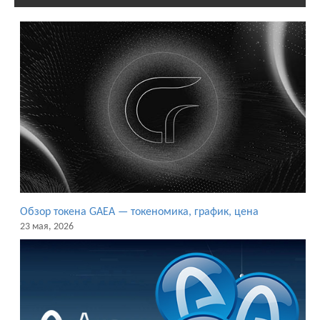
Обзор токена GAEA — токеномика, график, цена
23 мая, 2026