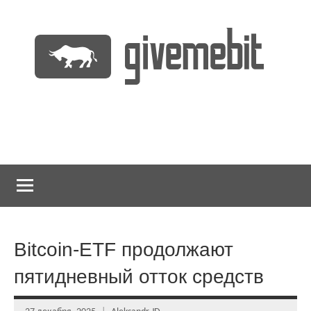
Перейти
к
содержимому
информационно
GiveMeBit.com
новостной
портал
о
криптовалютах
Bitcoin-ETF продолжают
пятидневный отток средств