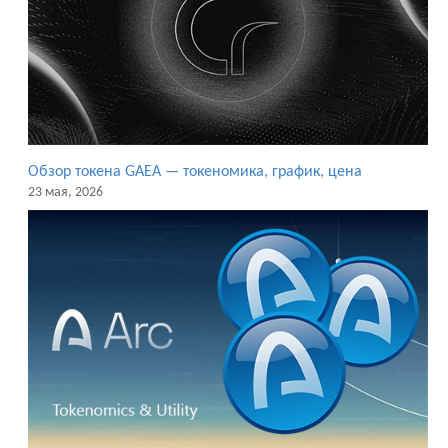
Обзор токена GAEA — токеномика, график, цена
23 мая, 2026