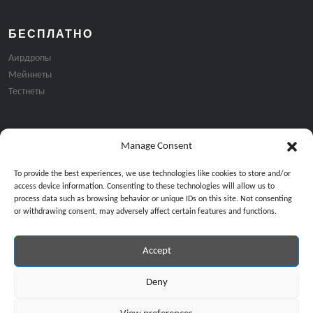
БЕСПЛАТНО
Аирдропы
Мейннеты
Тестнеты
Manage Consent
Подписка на email рассылку:
To provide the best experiences, we use technologies like cookies to store and/or
access device information. Consenting to these technologies will allow us to
process data such as browsing behavior or unique IDs on this site. Not consenting
or withdrawing consent, may adversely affect certain features and functions.
Accept
Продолжая, вы соглашаетесь с нашей политикой конфиденциальност
Copyright © 2024 All Rights Reserved by
GiveMeBit
.
Deny