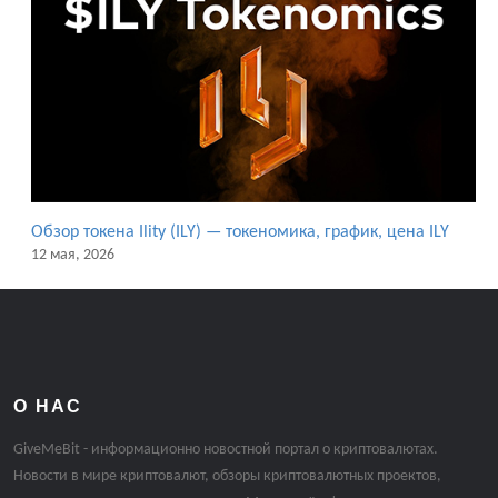
Обзор токена Ility (ILY) — токеномика, график, цена ILY
12 мая, 2026
О НАС
GiveMeBit - информационно новостной портал о криптовалютах.
Новости в мире криптовалют, обзоры криптовалютных проектов,