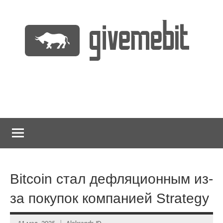
Перейти
к
содержимому
информационно
GiveMeBit.com
новостной
портал
о
криптовалютах
Bitcoin стал дефляционным из-
за покупок компанией Strategy