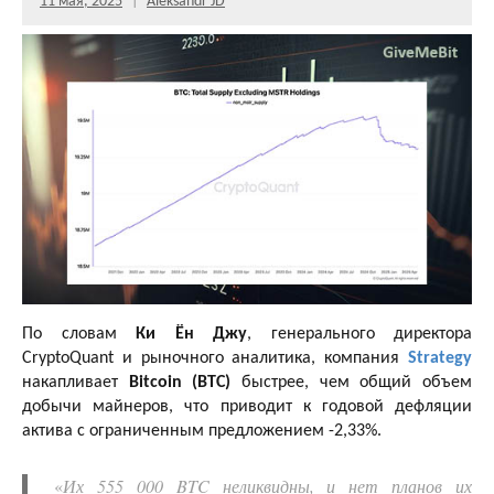
11 мая, 2025
Aleksandr JD
По словам
Ки Ён Джу
, генерального директора
CryptoQuant и рыночного аналитика, компания
Strategy
накапливает
Bitcoin (BTC)
быстрее, чем общий объем
добычи майнеров, что приводит к годовой дефляции
актива с ограниченным предложением -2,33%.
«
Их 555 000 BTC неликвидны, и нет планов их