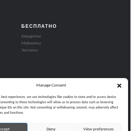
БЕСПЛАТНО
Аирдропы
Мейннеты
Тестнеты
Manage Consent
e best experiences, we use technologies like cookies to store and/or access device
Consenting to these technologies will allow us to process data such as browsing
nique IDs on this site. Not consenting or withdrawing consent, may adversely affect
es and functions.
ти
ccept
Deny
View preferences