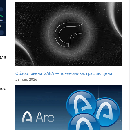
для
Обзор токена GAEA — токеномика, график, цена
23 мая, 2026
ное