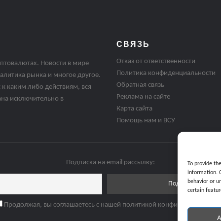
СВЯЗЬ
Отказ от ответственности
птовалютах. Новости в мире
Политика конфиденциальности
алитика рынка и многое другое.
Обратная связь
 к каким либо действиям, вся
Реклама на сайте
ана исключительно в
Карта сайта
Помощь нам и ВСУ
Подписка на email рассылку:
To provide th
information. 
behavior or u
certain featur
Продолжая, вы соглашаетесь с нашей политикой конфиденциальнос
A