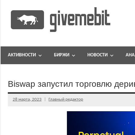
Перейти
к
содержимому
информационно
GiveMeBit.com
новостной
портал
АКТИВНОСТИ
БИРЖИ
НОВОСТИ
АНА
о
криптовалютах
Biswap запустил торговлю дери
28 марта, 2023
Главный редактор