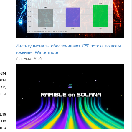
Институционалы обеспечивают 72% потока по всем
токенам: Wintermute
7 августа, 2026
ием
рты
же,
т и
для
 на
нно