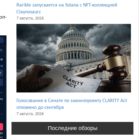
Rarible запускается на Solana с NFT-коллекцией
Claynosaurz
оп-
7 августа, 2026
Голосование в Сенате по законопроекту CLARITY Act
отложено до сентября
7 августа, 2026
Последние обзоры