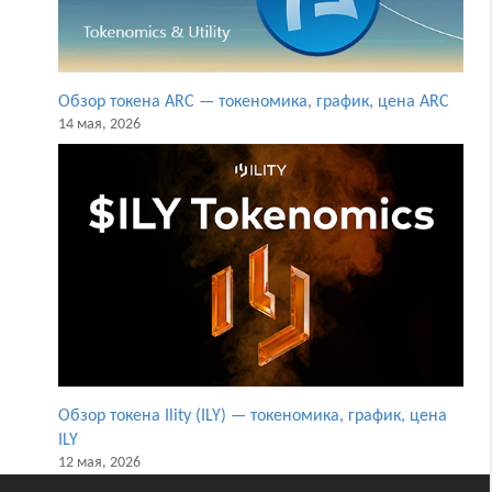
Обзор токена ARC — токеномика, график, цена ARC
14 мая, 2026
Обзор токена Ility (ILY) — токеномика, график, цена
ILY
12 мая, 2026