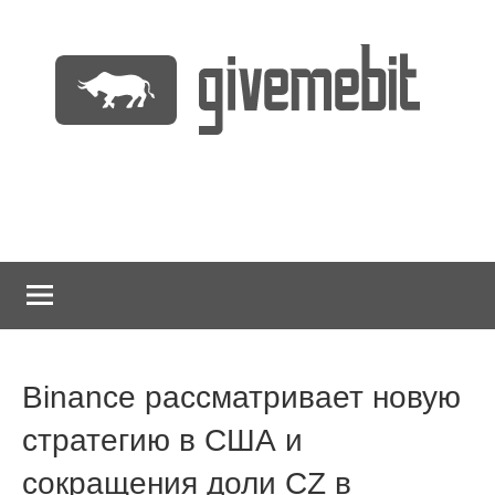
Перейти
к
содержимому
информационно
GiveMeBit.com
новостной
портал
о
криптовалютах
Binance рассматривает новую
стратегию в США и
сокращения доли CZ в