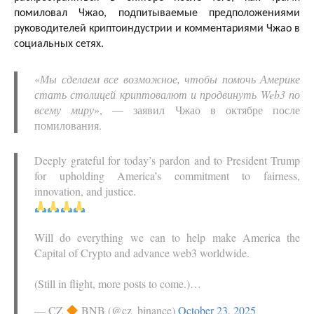
помиловал Чжао, подпитываемые предположениями
руководителей криптоиндустрии и комментариями Чжао в
социальных сетях.
«
Мы сделаем все возможное, чтобы помочь Америке
стать столицей криптовалют и продвинуть Web3 по
всему миру
», — заявил Чжао в октябре после
помилования.
Deeply grateful for today’s pardon and to President Trump
for upholding America’s commitment to fairness,
innovation, and justice.
Will do everything we can to help make America the
Capital of Crypto and advance web3 worldwide.
(Still in flight, more posts to come.)…
— CZ
BNB (@cz_binance)
October 23, 2025