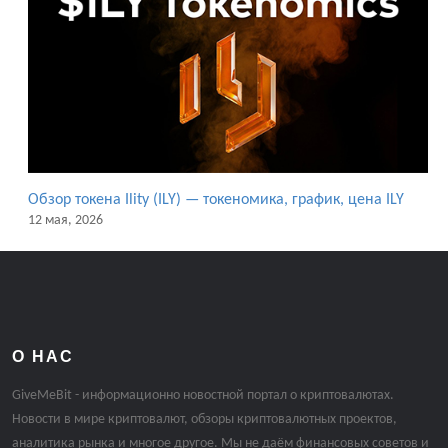
Обзор токена Ility (ILY) — токеномика, график, цена ILY
12 мая, 2026
О НАС
GiveMeBit - информационно новостной портал о криптовалютах.
Новости в мире криптовалют, обзоры криптовалютных проектов,
аналитика рынка и многое другое. Мы не даём финансовых советов и