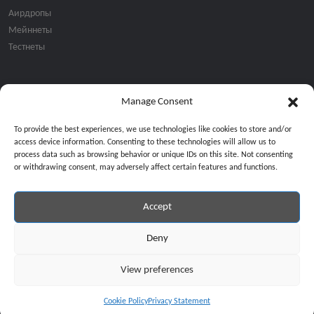
Аирдропы
Мейннеты
Тестнеты
Manage Consent
Подписка на email рассылку:
To provide the best experiences, we use technologies like cookies to store and/or
access device information. Consenting to these technologies will allow us to
process data such as browsing behavior or unique IDs on this site. Not consenting
or withdrawing consent, may adversely affect certain features and functions.
Accept
Продолжая, вы соглашаетесь с нашей политикой конфиденциальност
Copyright © 2024 All Rights Reserved by
GiveMeBit
.
Deny
View preferences
Cookie Policy
Privacy Statement