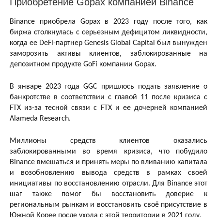
Приобретение Gopax компанией Binance
Binance приобрела Gopax в 2023 году после того, как
биржа столкнулась с серьезным дефицитом ликвидности,
когда ее DeFi-партнер Genesis Global Capital был вынужден
заморозить активы клиентов, заблокированные на
депозитном продукте GoFi компании Gopax.
В январе 2023 года GGC пришлось подать заявление о
банкротстве в соответствии с главой 11 после кризиса с
FTX из-за тесной связи с FTX и ее дочерней компанией
Alameda Research.
Миллионы средств клиентов оказались
заблокированными во время кризиса, что побудило
Binance вмешаться и принять меры по вливанию капитала
и возобновлению вывода средств в рамках своей
инициативы по восстановлению отрасли. Для Binance этот
шаг также помог бы восстановить доверие к
региональным рынкам и восстановить своё присутствие в
Южной Корее после ухода с этой территории в 2021 году.