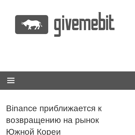
Перейти
к
содержимому
информационно
GiveMeBit.com
новостной
портал
о
криптовалютах
Binance приближается к
возвращению на рынок
Южной Кореи