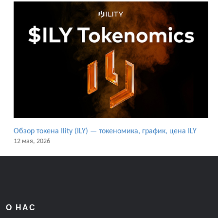
Обзор токена Ility (ILY) — токеномика, график, цена ILY
12 мая, 2026
О НАС