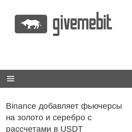
Перейти
к
содержимому
информационно
GiveMeBit.com
новостной
портал
о
криптовалютах
Binance добавляет фьючерсы
на золото и серебро с
рассчетами в USDT