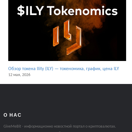
Обзор токена Ility (ILY) — токеномика, график, цена ILY
12 мая, 2026
О НАС
GiveMeBit - информационно новостной портал о криптовалютах.