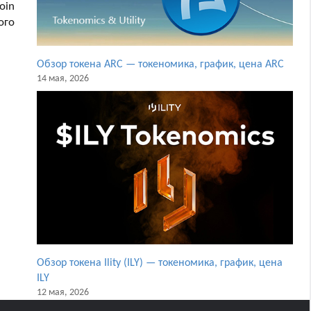
oin
ого
Обзор токена ARC — токеномика, график, цена ARC
14 мая, 2026
Обзор токена Ility (ILY) — токеномика, график, цена
ILY
12 мая, 2026