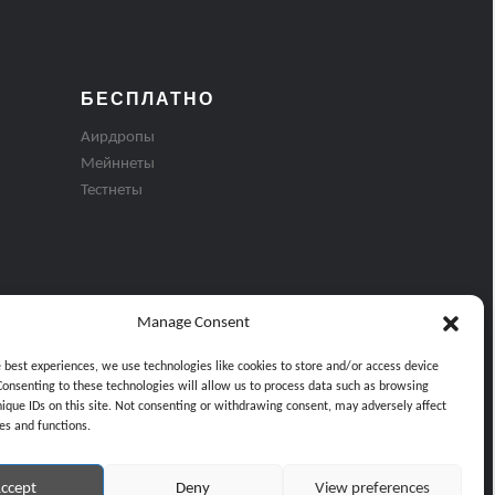
БЕСПЛАТНО
Аирдропы
Мейннеты
Тестнеты
Manage Consent
e best experiences, we use technologies like cookies to store and/or access device
Consenting to these technologies will allow us to process data such as browsing
nique IDs on this site. Not consenting or withdrawing consent, may adversely affect
es and functions.
ти
ccept
Deny
View preferences