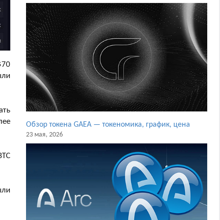
$70
ыли
ать
лее
Обзор токена GAEA — токеномика, график, цена
23 мая, 2026
BTC
ыли