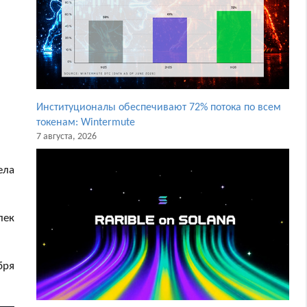
Институционалы обеспечивают 72% потока по всем
токенам: Wintermute
7 августа, 2026
ела
лек
бря