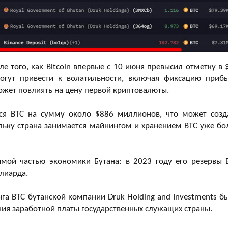
 того, как Bitcoin впервые с 10 июня превысил отметку в 
могут привести к волатильности, включая фиксацию приб
ожет повлиять на цену первой криптовалюты.
тся BTC на сумму около $886 миллионов, что может созд
льку страна занимается майнингом и хранением BTC уже бо
мой частью экономики Бутана: в 2023 году его резервы 
ллиарда.
а BTC бутанской компании Druk Holding and Investments б
ия заработной платы государственных служащих страны.