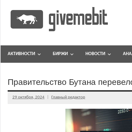
Перейти
к
содержимому
информационно
GiveMeBit.com
новостной
портал
АКТИВНОСТИ
БИРЖИ
НОВОСТИ
АНА
о
криптовалютах
Правительство Бутана перевел
29 октября, 2024
Главный редактор