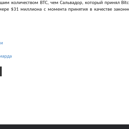
ьшим количеством BTC, чем Сальвадор, который принял Bitc
мере $31 миллиона с момента принятия в качестве законн
ти
лиарда