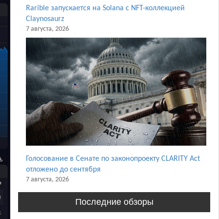
Rarible запускается на Solana с NFT-коллекцией
Claynosaurz
7 августа, 2026
Голосование в Сенате по законопроекту CLARITY Act
отложено до сентября
7 августа, 2026
Последние обзоры