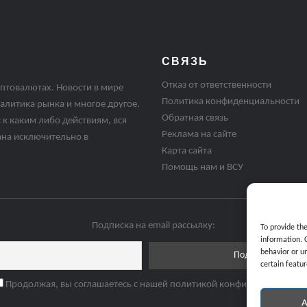
СВЯЗЬ
Отказ от ответственности
птовалютах. Новости в мире
Политика конфиденциальности
алитика рынка и многое другое.
Обратная связь
 к каким либо действиям, вся
Реклама на сайте
ана исключительно в
Карта сайта
Помощь нам и ВСУ
Подписка на email рассылку:
To provide th
information. 
behavior or u
certain featur
Продолжая, вы соглашаетесь с нашей политикой конфиденциальнос
A