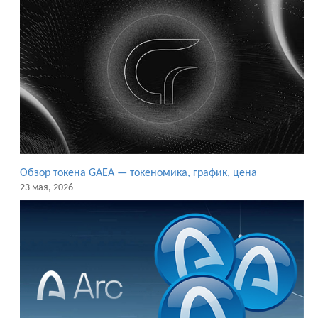
Обзор токена GAEA — токеномика, график, цена
23 мая, 2026