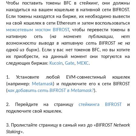
Чтобы поставить токены BFC в стейкинг, они должны
находиться на вашем кошельке в нативной сети BIFROST.
Если токены находятся на бирже, их необходимо вывести
на свой кошелек в сети Ethereum и затем воспользоваться
межсетевым мостом BIFROST
, чтобы перевести токены в
нативную сеть (
на момент публикации, нет
возможности вывода в нативную сеть BIFROST не на
одной из бирж
). Если у вас нет токенов BFC, но вы хотите
их приобрести, на данный момент они торгуются на
следующих биржах:
Kucoin
,
Gate
,
MEXC
.
1. Установите любой EVM-совместимый кошелек
(например:
Metamask
) и подключите его к сети BIFROST
(
как добавить сеть BIFROST в Metamask?
).
2. Перейдите на страницу
стейкинга BIFROST
и
подключите свой кошелек.
3. Пролистайте страницу в самый низ до «
BIFROST Network
Staking
«.