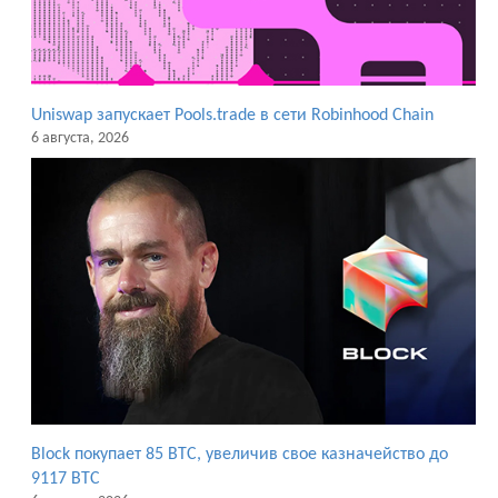
Uniswap запускает Pools.trade в сети Robinhood Chain
6 августа, 2026
Block покупает 85 BTC, увеличив свое казначейство до
9117 BTC