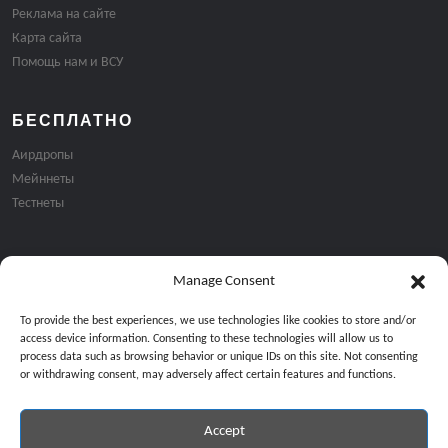
Реклама на сайте
Карта сайта
Помощь нам и ВСУ
БЕСПЛАТНО
Аирдропы
Мейннеты
Тестнеты
Manage Consent
Подписка на email рассылку:
To provide the best experiences, we use technologies like cookies to store and/or
access device information. Consenting to these technologies will allow us to
process data such as browsing behavior or unique IDs on this site. Not consenting
or withdrawing consent, may adversely affect certain features and functions.
Accept
Продолжая, вы соглашаетесь с нашей политикой конфиденциальност