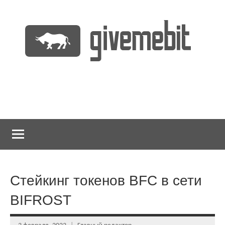
Перейти
к
содержимому
информационно
GiveMeBit.com
новостной
портал
о
криптовалютах
Стейкинг токенов BFC в сети
BIFROST