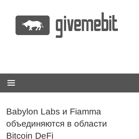
Перейти
к
содержимому
информационно
GiveMeBit.com
новостной
портал
о
криптовалютах
Babylon Labs и Fiamma
объединяются в области
Bitcoin DeFi