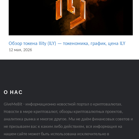
Обзор токена Ility (ILY) — токеномика, график, цена ILY
12 мая, 2026
О НАС
GiveMeBit - информационно новостной портал о криптовалютах.
Новости в мире криптовалют, обзоры криптовалютных проектов,
аналитика рынка и многое другое. Мы не даём финансовых советов и
не призываем вас к каким либо действиям, вся информация на
нашем сайте может быть использована исключительно в