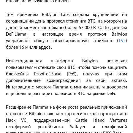
Bitcoin, использующего BitVM2.
Тем временем Babylon Labs создала крупнейший на
сегодняшний день протокол стейкинга BTC, на котором на
данный момент застейкано более 57 000 BTC. По данным
DeFiLlama, в настоящее время протокол Babylon
удерживает общую заблокированную стоимость (
TVL
)
более $6 миллиардов.
Некастодиальная платформа Babylon позволяет
пользователям стейкать свои BTC, чтобы помочь защитить
блокчейны Proof-of-Stake (PoS), получая при этом
дополнительные вознаграждения за свои активы.
Интеграция с мостом Fiamma с минимальным доверием
еще больше расширит полезность BTC на рынке DeFi.
Расширение Fiamma на фоне роста реальных приложений
на основе Bitcoin включает стратегическое партнерство с
Hack VC, поддерживаемой Castle Island Ventures
платформой рестейкинга Satlayer и платформой