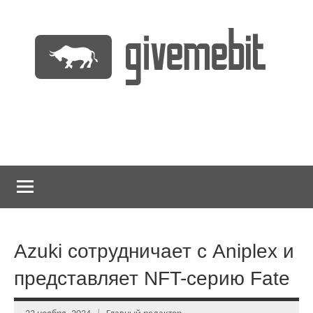
Перейти
к
содержимому
информационно
GiveMeBit.com
новостной
портал
о
криптовалютах
Azuki сотрудничает с Aniplex и
представляет NFT-серию Fate