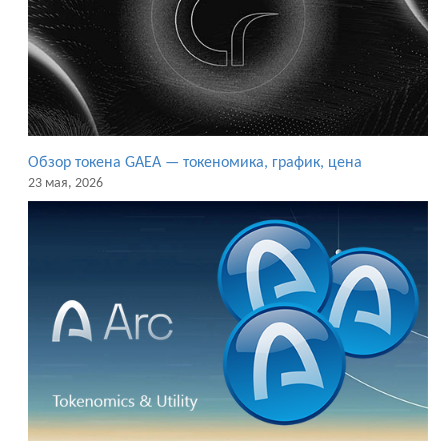
Обзор токена GAEA — токеномика, график, цена
23 мая, 2026