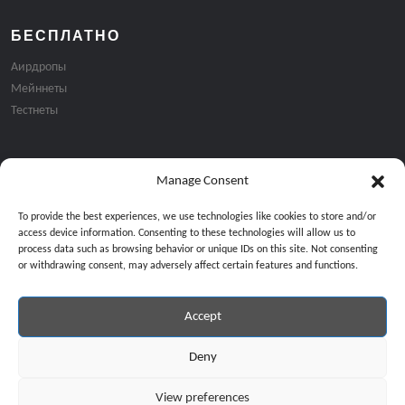
БЕСПЛАТНО
Аирдропы
Мейннеты
Тестнеты
Manage Consent
Подписка на email рассылку:
To provide the best experiences, we use technologies like cookies to store and/or
access device information. Consenting to these technologies will allow us to
process data such as browsing behavior or unique IDs on this site. Not consenting
or withdrawing consent, may adversely affect certain features and functions.
Accept
Продолжая, вы соглашаетесь с нашей политикой конфиденциальност
Copyright © 2024 All Rights Reserved by
GiveMeBit
.
Deny
View preferences