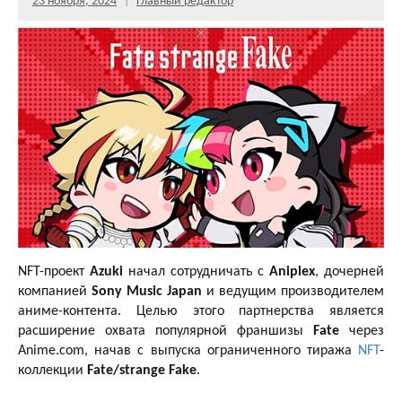
23 ноября, 2024
Главный редактор
NFT-проект
Azuki
начал сотрудничать с
Aniplex
, дочерней
компанией
Sony Music Japan
и ведущим производителем
аниме-контента. Целью этого партнерства является
расширение охвата популярной франшизы
Fate
через
Anime.com, начав с выпуска ограниченного тиража
NFT
-
коллекции
Fate/strange Fake
.