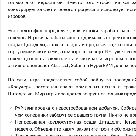
только этот недостаток. Вместо того чтобы гнаться 
конкурирует за счёт игрового процесса и использует и
игроков.
Эта философия определяет, как игроки зарабатывают. С
токенов. Игроки зарабатывают, поднимаясь по рейтингово
осадах Цитадели, а также владея и продавая то, что он
торгуемыми активами, а импорт и экспорт
NFT
уже сегод
токен; ценность заключается в активах и игровом проц
активно оценивает Abstract, Solana и HyperEVM для их по
По сути, игра представляет собой войну за последн
«Краулер», восстанавливают армию из пепла и сраж
Цитаделью. Мир игры вращается вокруг нескольких прод
PvP-экипировка с невостребованной добычей. Собира
чем соперники заберут её с вашего трупа. Ничто не п
Непрерывная круглосуточная осада Цитадели. Четыр
неделю. Объедините карту, захватите трон и обложите