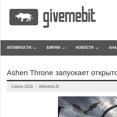
Перейти
к
содержимому
информационно
GiveMeBit.com
новостной
портал
АКТИВНОСТИ
БИРЖИ
НОВОСТИ
АНА
о
криптовалютах
Ashen Throne запускает открыт
7 июля, 2026
Aleksandr JD