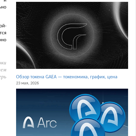
м и
ьно
ой-
тся
рно
оки
аем
ерь
Обзор токена GAEA — токеномика, график, цена
23 мая, 2026