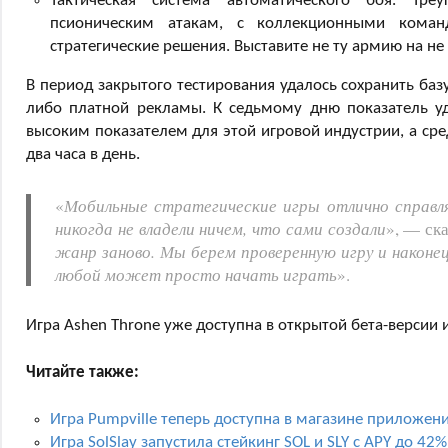
Тактическая система автоматического боя. Тре
псионическим атакам, с коллекционными коман
стратегические решения. Выставите не ту армию на не
В период закрытого тестирования удалось сохранить баз
либо платной рекламы. К седьмому дню показатель уд
высоким показателем для этой игровой индустрии, а сре
два часа в день.
«
Мобильные стратегические игры отлично справля
никогда не владели ничем, что сами создали
», — ск
жанр заново. Мы берем проверенную игру и наконец
любой может просто начать играть
».
Игра Ashen Throne уже доступна в открытой бета-версии
Читайте также:
Игра Pumpville теперь доступна в магазине приложени
Игра SolSlay запустила стейкинг SOL и SLY с APY до 42%