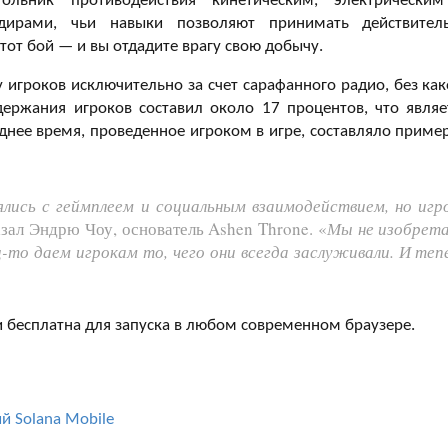
угольник противодействия кинетическим, электрически
дирами, чьи навыки позволяют принимать действител
 тот бой — и вы отдадите врагу свою добычу.
у игроков исключительно за счет сарафанного радио, без как
ержания игроков составил около 17 процентов, что являе
днее время, проведенное игроком в игре, составляло приме
лись с геймплеем и социальным взаимодействием, но игр
азал Эндрю Чоу, основатель Ashen Throne. «
Мы не изобрет
-то даем игрокам то, чего они всегда заслуживали. И теп
 и бесплатна для запуска в любом современном браузере.
й Solana Mobile