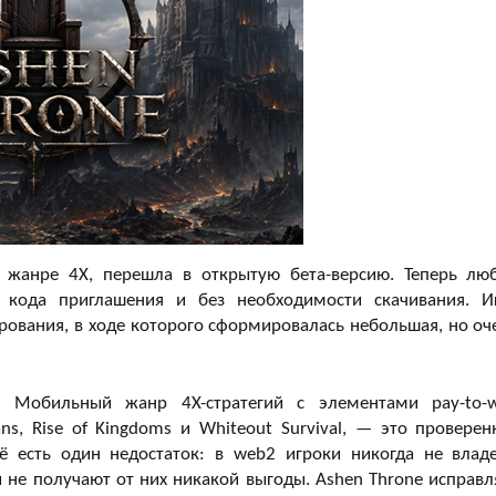
в жанре 4X, перешла в открытую бета-версию. Теперь лю
 кода приглашения и без необходимости скачивания. И
рования, в ходе которого сформировалась небольшая, но оч
. Мобильный жанр 4X-стратегий с элементами pay-to-w
s, Rise of Kingdoms и Whiteout Survival, — это проверен
 есть один недостаток: в web2 игроки никогда не влад
 не получают от них никакой выгоды. Ashen Throne исправл