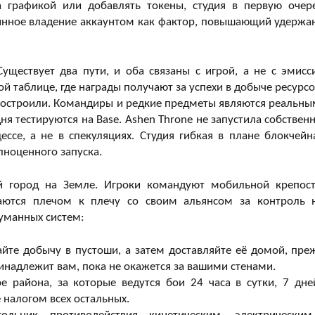
за графикой или добавлять токены, студия в первую очер
стинное владение аккаунтом как фактор, повышающий удержа
уществует два пути, и оба связаны с игрой, а не с эмисс
й таблице, где награды получают за успехи в добыче ресурсо
и построили. Командиры и редкие предметы являются реальны
ня тестируются на Base. Ashen Throne не запустила собствен
ессе, а не в спекуляциях. Студия гибкая в плане блокчейн
лноценного запуска.
ий город на Земле. Игроки командуют мобильной крепос
аются плечом к плечу со своим альянсом за контроль 
уманных систем:
йте добычу в пустоши, а затем доставляйте её домой, пре
ринадлежит вам, пока не окажется за вашими стенами.
е района, за которые ведутся бои 24 часа в сутки, 7 дне
 налогом всех остальных.