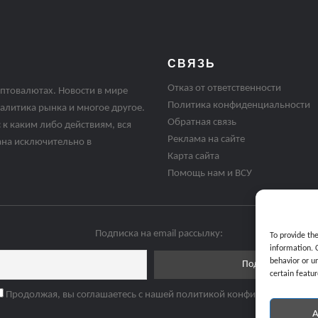
СВЯЗЬ
Отказ от ответственности
птовалютах. Новости в мире
Политика конфиденциальности
алитика рынка и многое другое.
Обратная связь
 к каким либо действиям, вся
Реклама на сайте
ана исключительно в
Карта сайта
Помощь нам и ВСУ
Подписка на email рассылку:
To provide th
information. 
behavior or u
certain featur
Продолжая, вы соглашаетесь с нашей политикой конфиденциальнос
A