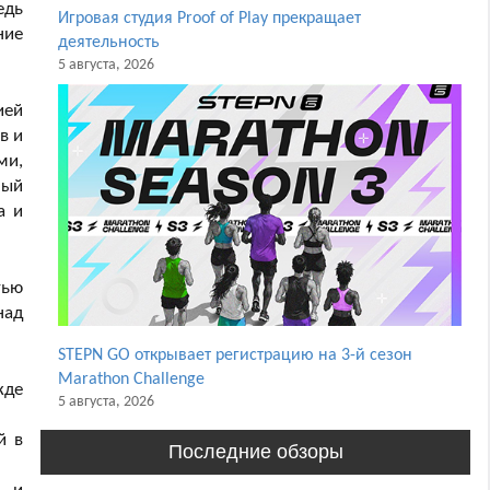
едь
Игровая студия Proof of Play прекращает
ние
деятельность
5 августа, 2026
ией
в и
ми,
ный
а и
тью
над
STEPN GO открывает регистрацию на 3-й сезон
Marathon Challenge
жде
5 августа, 2026
й в
Последние обзоры