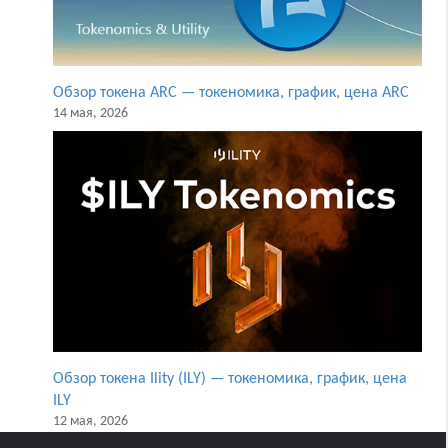
Обзор токена ARC — токеномика, график, цена ARC
14 мая, 2026
Обзор токена Ility (ILY) — токеномика, график, цена
ILY
12 мая, 2026