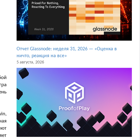
Отчет Glassnode: неделя 31, 2026 — «Оценка в
ничто, реакция на все»
5 августа, 2026
бой
гра
ень
in,
ная
еют
яет