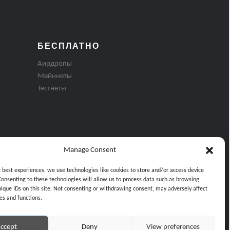
БЕСПЛАТНО
Аирдропы
Мейннеты
Тестнеты
Manage Consent
e best experiences, we use technologies like cookies to store and/or access device
Consenting to these technologies will allow us to process data such as browsing
nique IDs on this site. Not consenting or withdrawing consent, may adversely affect
es and functions.
ти
ccept
Deny
View preferences