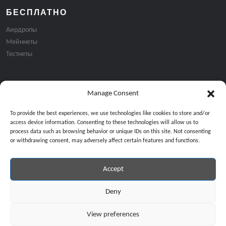
БЕСПЛАТНО
Аирдропы
Мейннеты
Тестнеты
Manage Consent
Подписка на email рассылку:
To provide the best experiences, we use technologies like cookies to store and/or
access device information. Consenting to these technologies will allow us to
process data such as browsing behavior or unique IDs on this site. Not consenting
or withdrawing consent, may adversely affect certain features and functions.
Accept
Продолжая, вы соглашаетесь с нашей политикой конфиденциальност
Copyright © 2024 All Rights Reserved by
GiveMeBit
.
Deny
View preferences