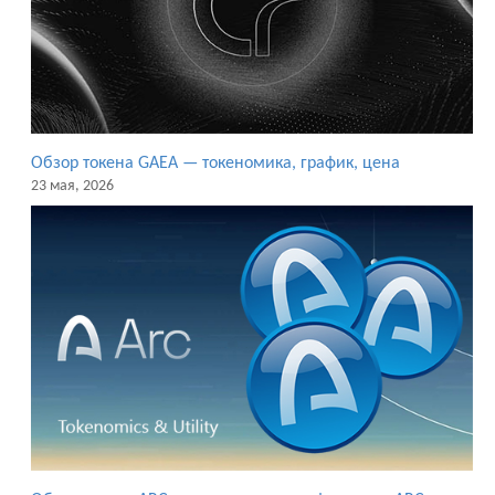
Обзор токена GAEA — токеномика, график, цена
23 мая, 2026