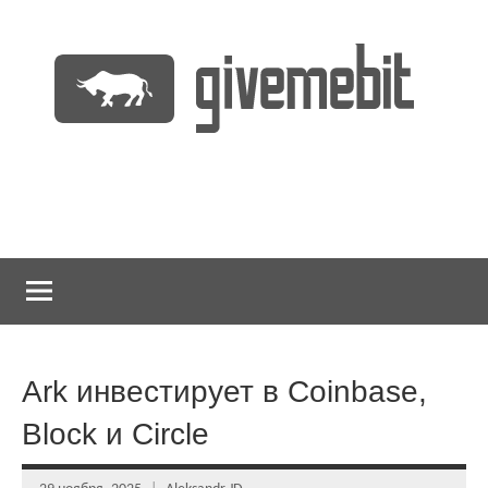
Перейти
к
содержимому
информационно
GiveMeBit.com
новостной
портал
о
криптовалютах
Ark инвестирует в Coinbase,
Block и Circle