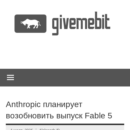
Перейти
к
содержимому
информационно
GiveMeBit.com
новостной
портал
о
криптовалютах
Anthropic планирует
возобновить выпуск Fable 5