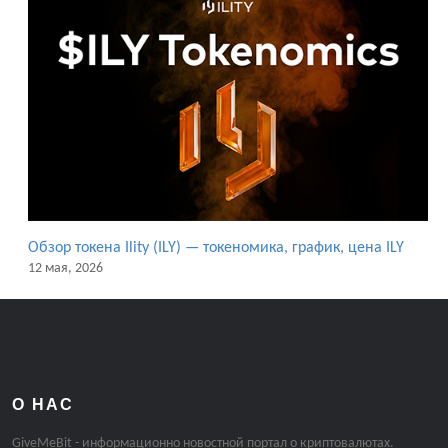
Обзор токена Ility (ILY) — токеномика, график, цена ILY
12 мая, 2026
О НАС
GiveMeBit - информационно новостной портал о криптовалютах.