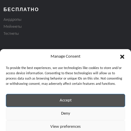
БЕСПЛАТНО
Аирдропы
Мейннеты
Тестнеты
Manage Consent
Подписка на email рассылку:
To provide the best experiences, we use technologies like cookies to store and/or
access device information. Consenting to these technologies will allow us to
process data such as browsing behavior or unique IDs on this site. Not consenting
or withdrawing consent, may adversely affect certain features and functions.
Accept
Продолжая, вы соглашаетесь с нашей политикой конфиденциальност
Copyright © 2024 All Rights Reserved by
GiveMeBit
.
Deny
View preferences