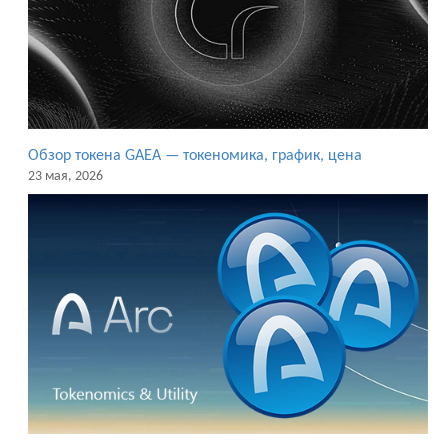
Обзор токена GAEA — токеномика, график, цена
23 мая, 2026