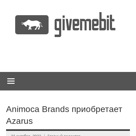
Перейти
к
содержимому
информационно
GiveMeBit.com
новостной
портал
о
криптовалютах
Animoca Brands приобретает
Azarus