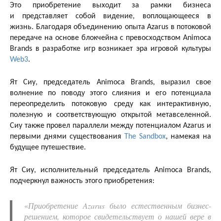
Это приобретение выходит за рамки бизнеса
и представляет собой видение, воплощающееся в
жизнь. Благодаря объединению опыта Azarus в потоковой
передаче на основе блокчейна с превосходством Animoca
Brands в разработке игр возникает эра игровой культуры
Web3
.
Ят Сиу, председатель Animoca Brands, выразил свое
волнение по поводу этого слияния и его потенциала
переопределить потоковую среду как интерактивную,
полезную и соответствующую открытой метавселенной.
Сиу также провел параллели между потенциалом Azarus и
первыми днями существования
The Sandbox
, намекая на
будущее путешествие.
Ят Сиу, исполнительный председатель Animoca Brands,
подчеркнул важность этого приобретения:
«
Приобретение Azarus было естественным бизнес-
решением, которое свидетельствует о нашей вере в