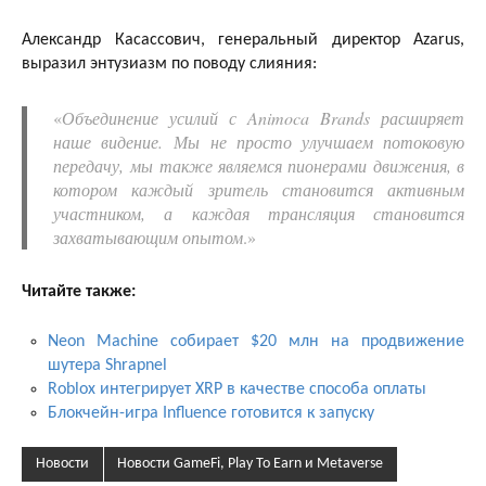
Александр Касассович, генеральный директор Azarus,
выразил энтузиазм по поводу слияния:
«
Объединение усилий с Animoca Brands расширяет
наше видение. Мы не просто улучшаем потоковую
передачу, мы также являемся пионерами движения, в
котором каждый зритель становится активным
участником, а каждая трансляция становится
захватывающим опытом
.»
Читайте также:
Neon Machine собирает $20 млн на продвижение
шутера Shrapnel
Roblox интегрирует XRP в качестве способа оплаты
Блокчейн-игра Influence готовится к запуску
Новости
Новости GameFi, Play To Earn и Metaverse