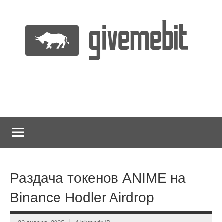
Перейти
к
содержимому
информационно
GiveMeBit.com
новостной
портал
о
криптовалютах
Раздача токенов ANIME на
Binance Hodler Airdrop