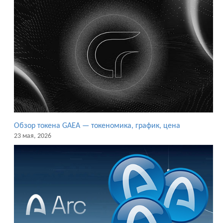
Обзор токена GAEA — токеномика, график, цена
23 мая, 2026