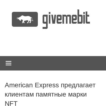
Перейти
к
содержимому
информационно
GiveMeBit.com
новостной
портал
о
криптовалютах
American Express предлагает
клиентам памятные марки
NFT