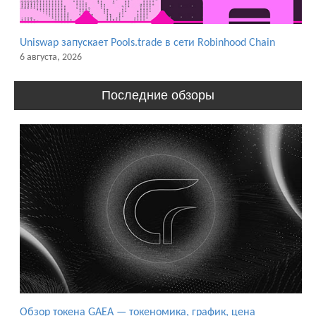
Uniswap запускает Pools.trade в сети Robinhood Chain
6 августа, 2026
Последние обзоры
Обзор токена GAEA — токеномика, график, цена