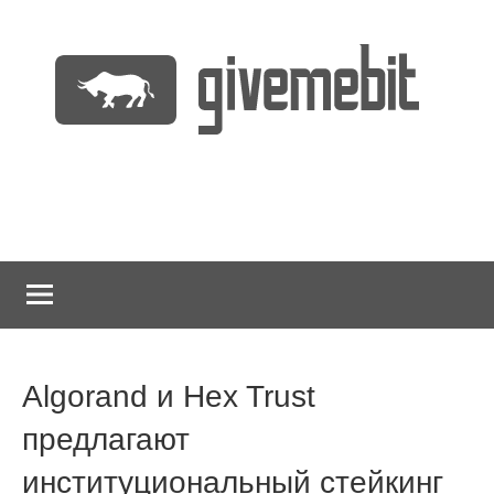
Перейти
к
содержимому
информационно
GiveMeBit.com
новостной
портал
о
криптовалютах
Algorand и Hex Trust
предлагают
институциональный стейкинг