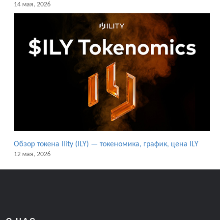
14 мая, 2026
Обзор токена Ility (ILY) — токеномика, график, цена ILY
12 мая, 2026