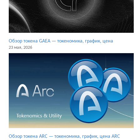
Обзор токена GAEA — токеномика, график, цена
23 мая, 2026
Обзор токена ARC — токеномика, график, цена ARC