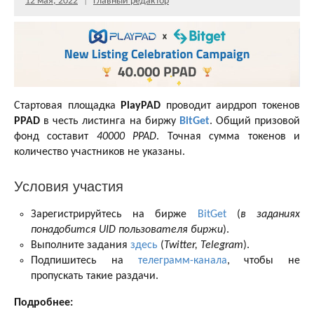
12 мая, 2022
Главный редактор
Стартовая площадка
PlayPAD
проводит аирдроп токенов
PPAD
в честь листинга на биржу
BitGet
. Общий призовой
фонд составит
40000 PPAD
. Точная сумма токенов и
количество участников не указаны.
Условия участия
Зарегистрируйтесь на бирже
BitGet
(
в заданиях
понадобится UID пользователя биржи
).
Выполните задания
здесь
(
Twitter, Telegram
).
Подпишитесь на
телеграмм-канала
, чтобы не
пропускать такие раздачи.
Подробнее: