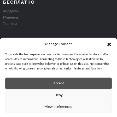
БЕСПЛАТНО
Аирдропы
Мейннеты
Тестнеты
Manage Consent
Подписка на email рассылку:
To provide the best experiences, we use technologies like cookies to store and/or
access device information. Consenting to these technologies will allow us to
process data such as browsing behavior or unique IDs on this site. Not consenting
or withdrawing consent, may adversely affect certain features and functions.
Accept
Продолжая, вы соглашаетесь с нашей политикой конфиденциальност
Copyright © 2024 All Rights Reserved by
GiveMeBit
.
Deny
View preferences