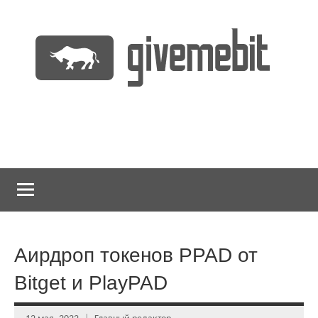
Перейти
к
содержимому
информационно
GiveMeBit.com
новостной
портал
о
криптовалютах
Аирдроп токенов PPAD от
Bitget и PlayPAD