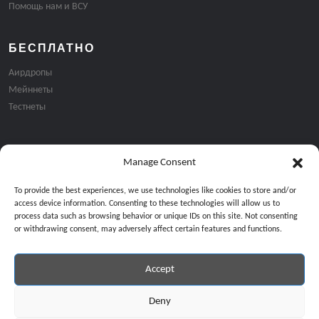
Помощь нам и ВСУ
БЕСПЛАТНО
Аирдропы
Мейннеты
Тестнеты
Manage Consent
Подписка на email рассылку:
To provide the best experiences, we use technologies like cookies to store and/or
access device information. Consenting to these technologies will allow us to
process data such as browsing behavior or unique IDs on this site. Not consenting
or withdrawing consent, may adversely affect certain features and functions.
Accept
Продолжая, вы соглашаетесь с нашей политикой конфиденциальност
Copyright © 2024 All Rights Reserved by
GiveMeBit
.
Deny