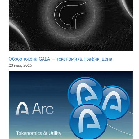
Обзор токена GAEA — токеномика, график, цена
23 мая, 2026