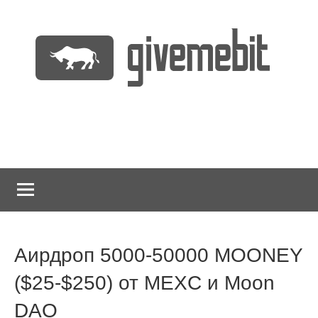
Перейти
к
содержимому
информационно
GiveMeBit.com
новостной
портал
о
криптовалютах
Аирдроп 5000-50000 MOONEY
($25-$250) от MEXC и Moon
DAO