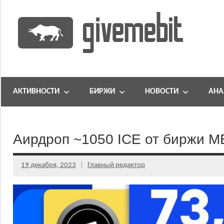
Перейти
к
содержимому
информационно
GiveMeBit.com
новостной
портал
АКТИВНОСТИ
БИРЖИ
НОВОСТИ
АНА
о
криптовалютах
Аирдроп ~1050 ICE от биржи M
19 декабря, 2023
Главный редактор