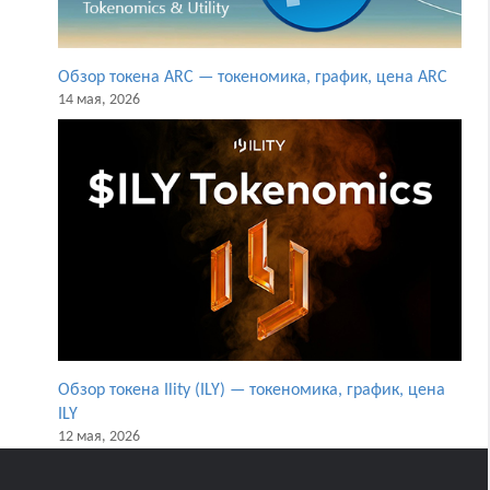
Обзор токена ARC — токеномика, график, цена ARC
14 мая, 2026
Обзор токена Ility (ILY) — токеномика, график, цена
ILY
12 мая, 2026