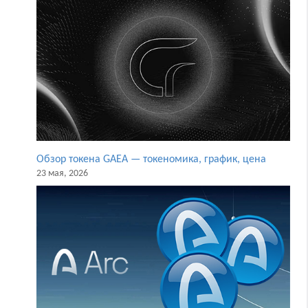
Обзор токена GAEA — токеномика, график, цена
23 мая, 2026