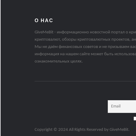
О НАС
GiveMeBit - информационно новостной портал о кри
криптовалют, обзоры криптовалютных проектов, ан
Мы не даём финансовых советов и не призываем вас
информация на нашем сайте может быть использов
ознакомительных целях.
Copyright © 2024 All Rights Reserved by
GiveMeBit
.