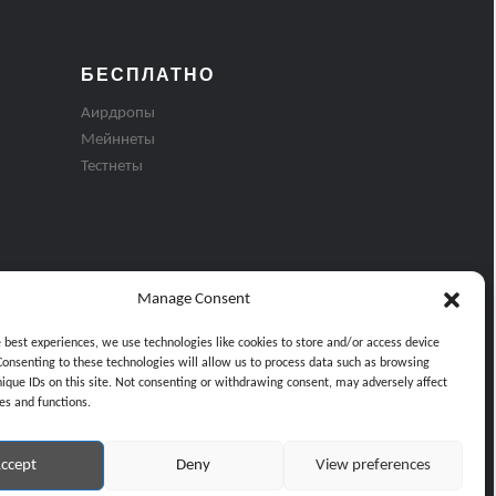
БЕСПЛАТНО
Аирдропы
Мейннеты
Тестнеты
Manage Consent
e best experiences, we use technologies like cookies to store and/or access device
Consenting to these technologies will allow us to process data such as browsing
nique IDs on this site. Not consenting or withdrawing consent, may adversely affect
es and functions.
ти
ccept
Deny
View preferences