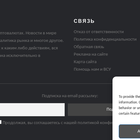
СВЯЗЬ
Отказ от ответственности
птовалютах. Новости в мире
Политика конфиденциальности
алитика рынка и многое другое.
Обратная связь
 к каким либо действиям, вся
Реклама на сайте
ана исключительно в
Карта сайта
Помощь нам и ВСУ
Подписка на email рассылку:
To provide th
information. 
behavior or u
certain featur
Продолжая, вы соглашаетесь с нашей политикой конфиденциальнос
A