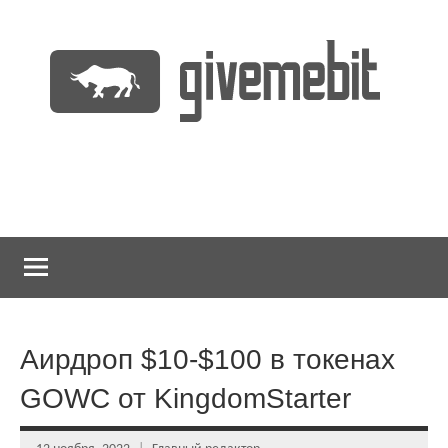
Перейти
к
содержимому
информационно
GiveMeBit.com
новостной
портал
о
криптовалютах
Аирдроп $10-$100 в токенах
GOWC от KingdomStarter