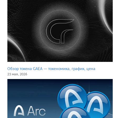
Обзор токена GAEA — токеномика, график, цена
23 мая, 2026