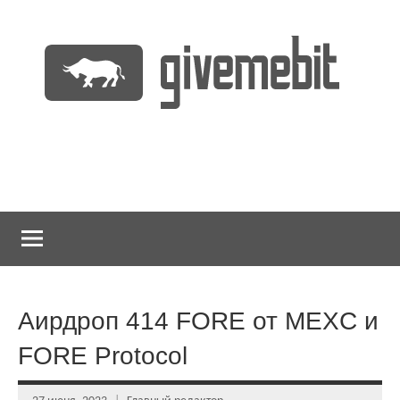
Перейти
к
содержимому
информационно
GiveMeBit.com
новостной
портал
о
криптовалютах
Аирдроп 414 FORE от MEXC и
FORE Protocol