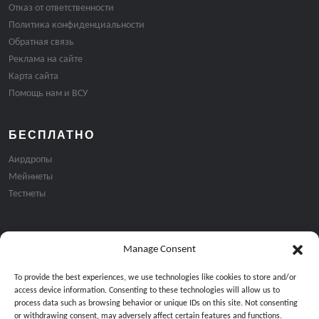
Отказ от ответственности
Политика конфиденциальности
Обратная связь
Реклама на сайте
Карта сайта
Помощь нам и ВСУ
БЕСПЛАТНО
Аирдропы
Мейннеты
Тестнеты
Manage Consent
Подписка на email рассылку:
To provide the best experiences, we use technologies like cookies to store and/or
access device information. Consenting to these technologies will allow us to
process data such as browsing behavior or unique IDs on this site. Not consenting
or withdrawing consent, may adversely affect certain features and functions.