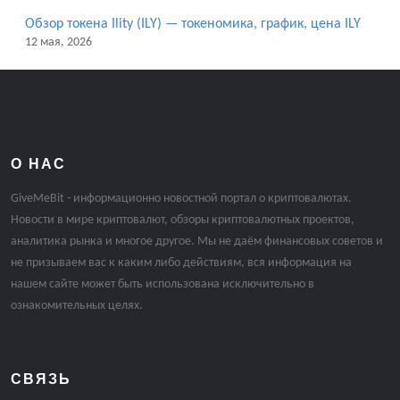
Обзор токена Ility (ILY) — токеномика, график, цена ILY
12 мая, 2026
О НАС
GiveMeBit - информационно новостной портал о криптовалютах.
Новости в мире криптовалют, обзоры криптовалютных проектов,
аналитика рынка и многое другое. Мы не даём финансовых советов и
не призываем вас к каким либо действиям, вся информация на
нашем сайте может быть использована исключительно в
ознакомительных целях.
СВЯЗЬ