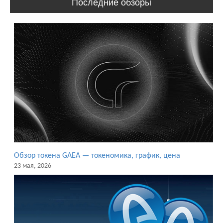
Последние обзоры
Обзор токена GAEA — токеномика, график, цена
23 мая, 2026