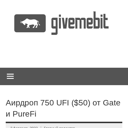
Перейти
к
содержимому
информационно
GiveMeBit.com
новостной
портал
о
криптовалютах
Аирдроп 750 UFI ($50) от Gate
и PureFi