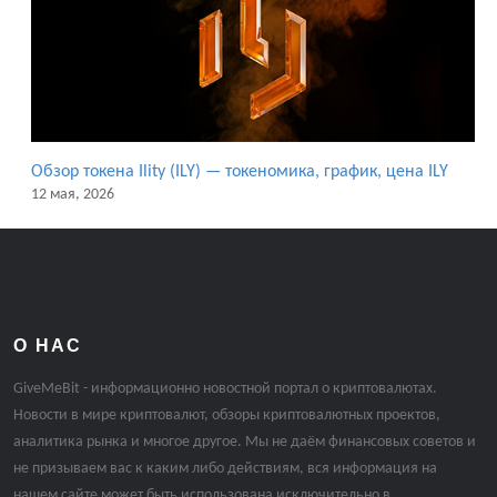
Обзор токена Ility (ILY) — токеномика, график, цена ILY
12 мая, 2026
О НАС
GiveMeBit - информационно новостной портал о криптовалютах.
Новости в мире криптовалют, обзоры криптовалютных проектов,
аналитика рынка и многое другое. Мы не даём финансовых советов и
не призываем вас к каким либо действиям, вся информация на
нашем сайте может быть использована исключительно в