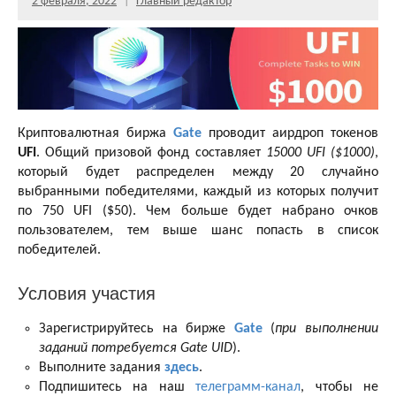
2 февраля, 2022
Главный редактор
Криптовалютная биржа
Gate
проводит аирдроп токенов
UFI
. Общий призовой фонд составляет
15000 UFI ($1000)
,
который будет распределен между 20 случайно
выбранными победителями, каждый из которых получит
по 750 UFI ($50). Чем больше будет набрано очков
пользователем, тем выше шанс попасть в список
победителей.
Условия участия
Зарегистрируйтесь на бирже
Gate
(
при выполнении
заданий потребуется Gate UID
).
Выполните задания
здесь
.
Подпишитесь на наш
телеграмм-канал
, чтобы не