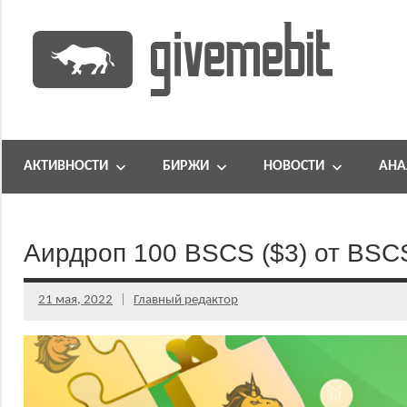
Перейти
к
содержимому
информационно
GiveMeBit.com
новостной
портал
АКТИВНОСТИ
БИРЖИ
НОВОСТИ
АНА
о
криптовалютах
Аирдроп 100 BSCS ($3) от BSCS
21 мая, 2022
Главный редактор