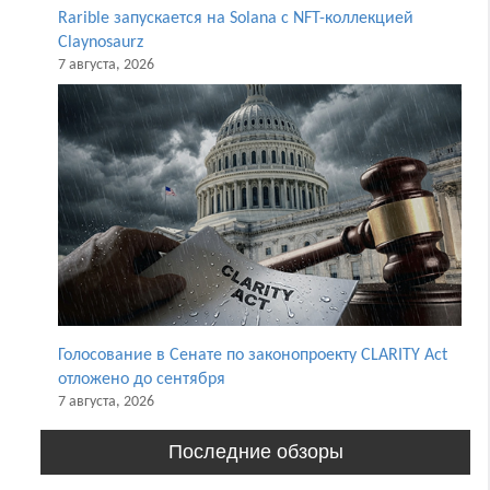
Rarible запускается на Solana с NFT-коллекцией
Claynosaurz
7 августа, 2026
Голосование в Сенате по законопроекту CLARITY Act
отложено до сентября
7 августа, 2026
Последние обзоры