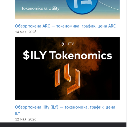
Обзор токена ARC — токеномика, график, цена ARC
14 мая, 2026
Обзор токена Ility (ILY) — токеномика, график, цена
ILY
12 мая, 2026