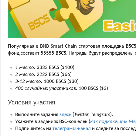
Популярная в BNB Smart Chain стартовая площадка
BSCS
фонд составит
55555 BSCS
. Награды будут распределены
1 место:
3333 BSCS ($100)
2 место:
2222 BSCS ($66)
3-12 место:
1000 BSCS ($30)
400 случайных участников:
100 BSCS ($3)
Условия участия
Выполните задания
здесь
(
Twitter, Telegram
).
Укажите в заданиях BSC-кошелек (
как подключить Met
Подпишитесь на
телеграмм-канал
и следите за после