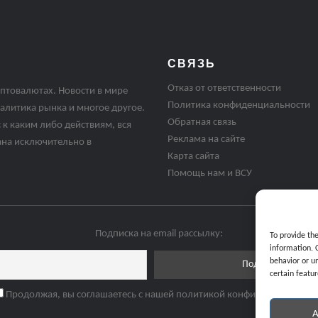
СВЯЗЬ
Отказ от ответственности
птовалютах. Новости в мире
Политика конфиденциальности
алитика рынка и многое другое.
Обратная связь
 к каким либо действиям, вся
Реклама на сайте
ана исключительно в
Карта сайта
Помощь нам и ВСУ
Подписка на email рассылку:
To provide th
information. 
behavior or u
certain featur
Продолжая, вы соглашаетесь с нашей политикой конфиденциальнос
A