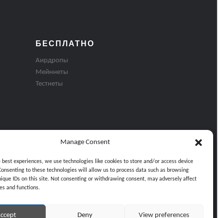
БЕСПЛАТНО
Аирдропы
Мейннеты
Тестнеты
Manage Consent
e best experiences, we use technologies like cookies to store and/or access device
Consenting to these technologies will allow us to process data such as browsing
nique IDs on this site. Not consenting or withdrawing consent, may adversely affect
es and functions.
ти
ccept
Deny
View preferences