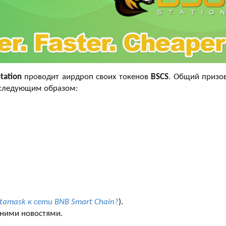
tation
проводит аирдроп своих токенов
BSCS
. Общий призо
 следующим образом:
amask к сети BNB Smart Chain?
).
дними новостями.