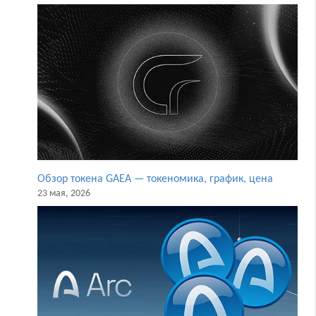
Обзор токена GAEA — токеномика, график, цена
23 мая, 2026