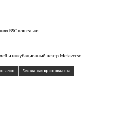
ниях BSC-кошельки.
mefi и инкубационный центр Metaverse.
птовалют
Бесплатная криптовалюта