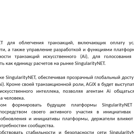
NET для облегчения транзакций, включающих оплату ус
сети, а также управление разработкой и функциями платфор
сти транзакций искусственного (Ai), для голосования
 как единицу расчетов на рынке SingularityNET.
е SingularityNET, обеспечивая прозрачный глобальный досту
i). Кроме своей транзакционной роли, AGIX в будет выступат
искусственного интеллека, позволяя агентам Ai общатьс
а человека.
м формировать будущее платформы SingularityNE
 посредством своего активного участия в инициативах
 обновления и инициативы платформы, держатели влияют
потребностям сообщества.
твовать стабильности и безопасности сети SingularityN