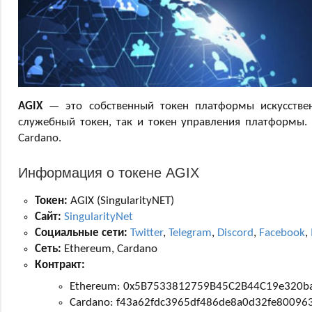
AGIX
— это собственный токен платформы искусстве
служебный токен, так и токен управления платформы.
Cardano.
Информация о токене AGIX
Токен:
AGIX (SingularityNET)
Сайт:
SingularityNet
Социальные сети:
Twitter
,
Telegram
,
Discord
,
Facebook
,
Сеть:
Ethereum, Cardano
Контракт:
Ethereum: 0x5B7533812759B45C2B44C19e320b
Cardano: f43a62fdc3965df486de8a0d32fe8009