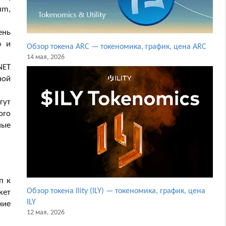
um,
ень
ю и
Обзор токена ARC — токеномика, график, цена ARC
14 мая, 2026
NET
ной
гут
ого
ные
п к
Обзор токена Ility (ILY) — токеномика, график, цена
жет
ILY
ние
12 мая, 2026