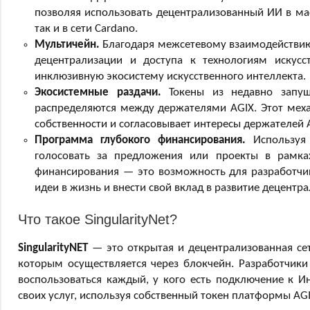
позволяя использовать децентрализованный ИИ в масс
так и в сети Cardano.
Мультичейн.
Благодаря межсетевому взаимодействию
децентрализации и доступа к технологиям искусс
инклюзивную экосистему искусственного интеллекта.
Экосистемные раздачи.
Токены из недавно запуще
распределяются между держателями AGIX. Этот меха
собственности и согласовывает интересы держателей 
Программа глубокого финансирования.
Используя 
голосовать за предложения или проекты в рамка
финансирования — это возможность для разработчик
идеи в жизнь и внести свой вклад в развитие децент
Что такое SingularityNet?
SingularityNET
— это открытая и децентрализованная сеть
которым осуществляется через блокчейн. Разработчики 
воспользоваться каждый, у кого есть подключение к Ин
своих услуг, используя собственный токен платформы AGI