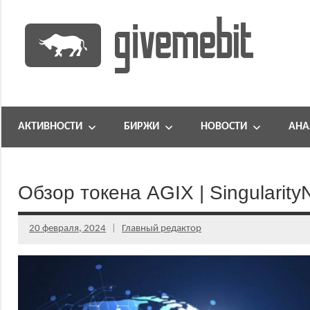
Перейти
к
содержимому
информационно
GiveMeBit.com
новостной
портал
АКТИВНОСТИ
БИРЖИ
НОВОСТИ
АНА
о
криптовалютах
Обзор токена AGIX | Singularit
20 февраля, 2024
Главный редактор