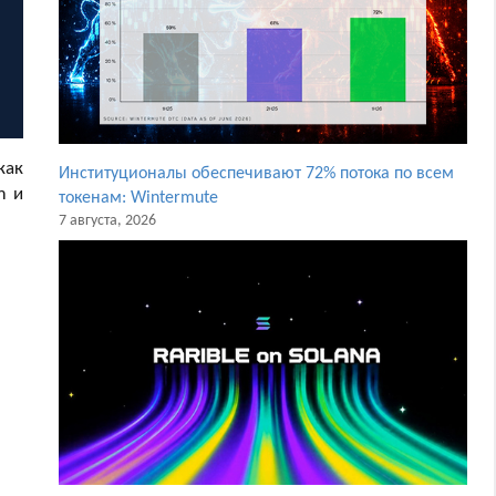
как
Институционалы обеспечивают 72% потока по всем
m и
токенам: Wintermute
7 августа, 2026