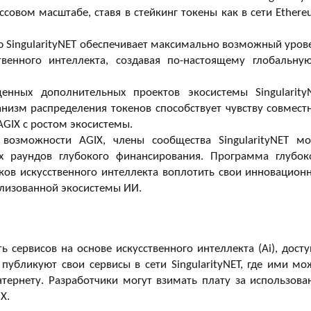
овом масштабе, ставя в стейкинг токены как в сети Ethere
 SingularityNET обеспечивает максимально возможный уров
твенного интеллекта, создавая по-настоящему глобальну
нных дополнительных проектов экосистемы Singularity
низм распределения токенов способствует чувству совмест
AGIX с ростом экосистемы.
возможности AGIX, члены сообщества SingularityNET мо
х раундов глубокого финансирования. Программа глубок
ов искусственного интеллекта воплотить свои инновацион
рализованной экосистемы ИИ.
 сервисов на основе искусственного интеллекта (Ai), досту
публикуют свои сервисы в сети SingularityNET, где ими мо
тернету. Разработчики могут взимать плату за использова
X.