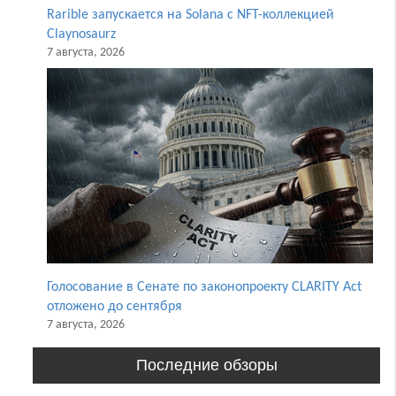
Rarible запускается на Solana с NFT-коллекцией
Claynosaurz
7 августа, 2026
Голосование в Сенате по законопроекту CLARITY Act
отложено до сентября
7 августа, 2026
Последние обзоры