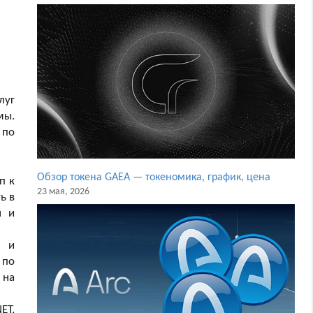
луг
мы.
 по
Обзор токена GAEA — токеномика, график, цена
п к
23 мая, 2026
ь в
я и
T и
 по
 на
ET,