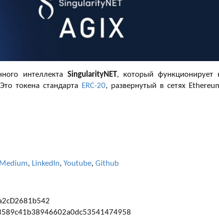
нного интеллекта
SingularityNET
, который функционирует 
 Это токена стандарта
ERC-20
, развернутый в сетях Ethereu
Medium
,
LinkedIn
,
Youtube
,
Github
a2cD2681b542
63589c41b38946602a0dc53541474958