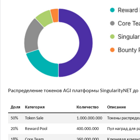
Распределение токенов AGI платформы SingularityNET д
Доля
Категория
Количество
Описание
50%
Token Sale
1.000.000.000
Токены распреде
20%
Reward Pool
400.000.000
Пул наград для р
18%
Core Team
360.000.000
Ключевая команд