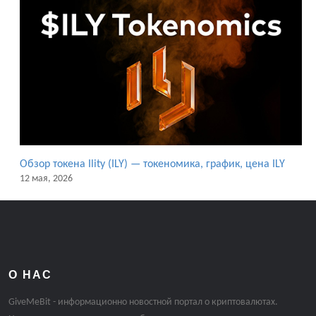
Обзор токена Ility (ILY) — токеномика, график, цена ILY
12 мая, 2026
О НАС
GiveMeBit - информационно новостной портал о криптовалютах.