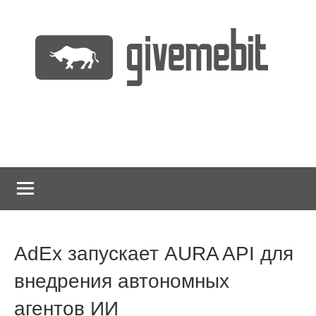
Перейти
к
содержимому
информационно
GiveMeBit.com
новостной
портал
о
криптовалютах
AdEx запускает AURA API для
внедрения автономных
агентов ИИ