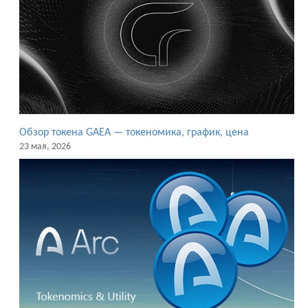
Обзор токена GAEA — токеномика, график, цена
23 мая, 2026