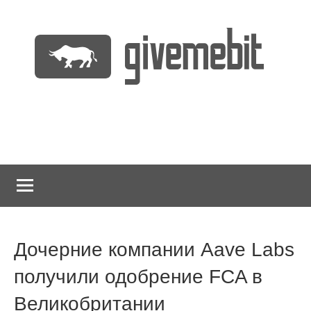
Перейти
к
содержимому
информационно
GiveMeBit.com
новостной
портал
о
криптовалютах
Дочерние компании Aave Labs
получили одобрение FCA в
Великобритании