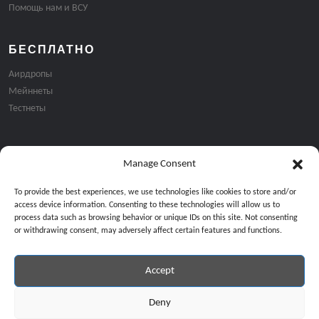
Помощь нам и ВСУ
БЕСПЛАТНО
Аирдропы
Мейннеты
Тестнеты
Manage Consent
Подписка на email рассылку:
To provide the best experiences, we use technologies like cookies to store and/or
access device information. Consenting to these technologies will allow us to
process data such as browsing behavior or unique IDs on this site. Not consenting
or withdrawing consent, may adversely affect certain features and functions.
Accept
Продолжая, вы соглашаетесь с нашей политикой конфиденциальност
Copyright © 2024 All Rights Reserved by
GiveMeBit
.
Deny