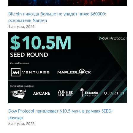
Bitcoin никогда больше не упадет ниже $60000:
основатель Nansen
9 августа, 2026
Dow Protocol привлекает $10,5 млн. в рамках SEED-
раунда
8 августа, 2026