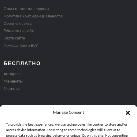
Отказ от ответственности
Политика конфиденциальности
Обратная связь
Реклама на сайте
Карта сайта
Помощь нам и ВСУ
БЕСПЛАТНО
Аирдропы
Мейннеты
Тестнеты
Manage Consent
Подписка на email рассылку:
To provide the best experiences, we use technologies like cookies to store and/or
access device information. Consenting to these technologies will allow us to
process data such as browsing behavior or unique IDs on this site. Not consenting