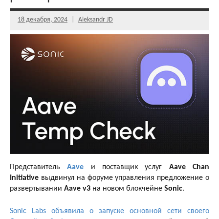
18 декабря, 2024
Aleksandr JD
Представитель
Aave
и поставщик услуг
Aave Chan
Initiative
выдвинул на форуме управления предложение о
развертывании
Aave v3
на новом блокчейне
Sonic
.
Sonic Labs объявила о запуске основной сети своего