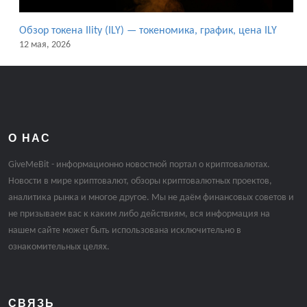
Обзор токена Ility (ILY) — токеномика, график, цена ILY
12 мая, 2026
О НАС
GiveMeBit - информационно новостной портал о криптовалютах.
Новости в мире криптовалют, обзоры криптовалютных проектов,
аналитика рынка и многое другое. Мы не даём финансовых советов и
не призываем вас к каким либо действиям, вся информация на
нашем сайте может быть использована исключительно в
ознакомительных целях.
СВЯЗЬ