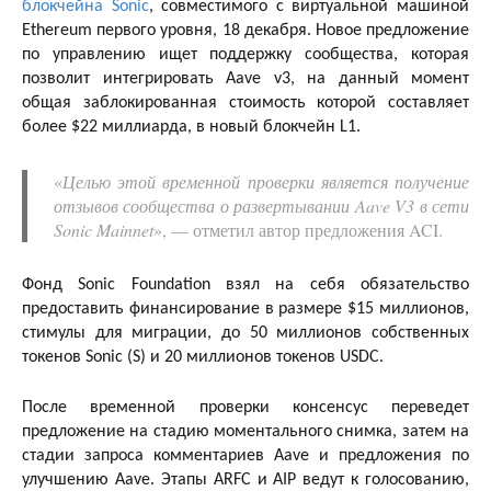
блокчейна Sonic
, совместимого с виртуальной машиной
Ethereum первого уровня, 18 декабря. Новое предложение
по управлению ищет поддержку сообщества, которая
позволит интегрировать Aave v3, на данный момент
общая заблокированная стоимость которой составляет
более $22 миллиарда, в новый блокчейн L1.
«
Целью этой временной проверки является получение
отзывов сообщества о развертывании Aave V3 в сети
Sonic Mainnet
», — отметил автор предложения ACI.
Фонд Sonic Foundation взял на себя обязательство
предоставить финансирование в размере $15 миллионов,
стимулы для миграции, до 50 миллионов собственных
токенов Sonic (S) и 20 миллионов токенов USDC.
После временной проверки консенсус переведет
предложение на стадию моментального снимка, затем на
стадии запроса комментариев Aave и предложения по
улучшению Aave. Этапы ARFC и AIP ведут к голосованию,