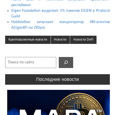
рестейкинг
Eigen Foundation выделяет 1% токенов EIGEN в Protocol
Guild
Holdstation запускает концентратор ИИ-агентов
A(i)gentFi на ZKSync
Криптовалютные новости
Новости
Новости DeFi
Поиск
Последние новости